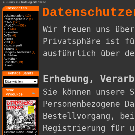
»
Zurück zur Katalog-Startseite
Datenschutze
Kategorien
Lokalmatadore
(13)
Paketangebote->
(6)
CDs->
(595)
LPs/10"->
(453)
Wir freuen uns über
7"->
(34)
Kassetten
DVDs
(6)
Privatsphäre ist fü
Videos
VCD
(1)
Kapuzenpulli
T-Shirts
(2)
ausführlich über de
Badges / Anstecker
(1)
Aufkleber
Aufnäher
Lesestoff
(19)
Urlaub
Teenage Bands
Erhebung, Verarb

Sie können unsere 
Neue
Produkte
Personenbezogene Da
Bestellvorgang, bei
Registrierung für u
Extreme Noise Terror - A