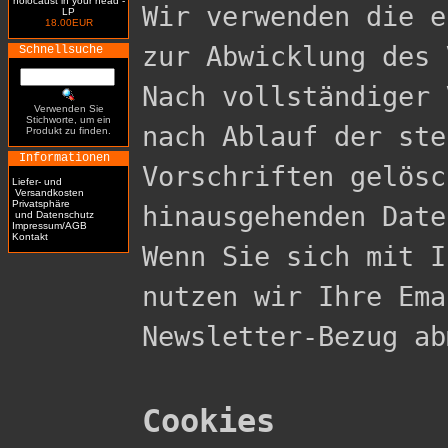
holocaust in your head -
Wir verwenden die e
LP
18.00EUR
zur Abwicklung des 
Schnellsuche
Nach vollständiger 
Verwenden Sie
Stichworte, um ein
nach Ablauf der ste
Produkt zu finden.
Informationen
Vorschriften gelösc
Liefer- und
Versandkosten
Privatsphäre
hinausgehenden Date
und Datenschutz
Impressum/AGB
Kontakt
Wenn Sie sich mit I
nutzen wir Ihre Ema
Newsletter-Bezug ab
Cookies