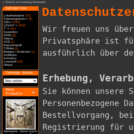
»
Zurück zur Katalog-Startseite
Datenschutze
Kategorien
Lokalmatadore
(13)
Paketangebote->
(6)
CDs->
(595)
LPs/10"->
(453)
Wir freuen uns über
7"->
(34)
Kassetten
DVDs
(6)
Privatsphäre ist fü
Videos
VCD
(1)
Kapuzenpulli
T-Shirts
(2)
ausführlich über de
Badges / Anstecker
(1)
Aufkleber
Aufnäher
Lesestoff
(19)
Urlaub
Teenage Bands
Erhebung, Verarb

Sie können unsere 
Neue
Produkte
Personenbezogene Da
Bestellvorgang, bei
Registrierung für u
Namenlos - Armut macht