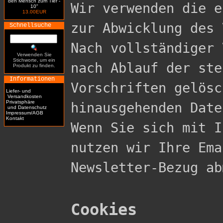
den Mensch zum Tier -
Wir verwenden die e
10"
13.00EUR
zur Abwicklung des 
Schnellsuche
Nach vollständiger 
Verwenden Sie
Stichworte, um ein
nach Ablauf der ste
Produkt zu finden.
Informationen
Vorschriften gelösc
Liefer- und
Versandkosten
Privatsphäre
hinausgehenden Date
und Datenschutz
Impressum/AGB
Kontakt
Wenn Sie sich mit I
nutzen wir Ihre Ema
Newsletter-Bezug ab
Cookies