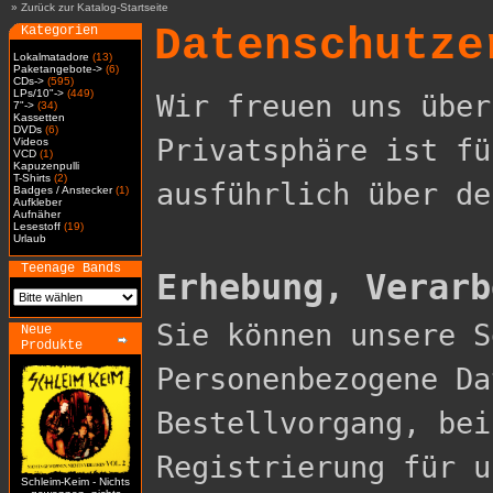
»
Zurück zur Katalog-Startseite
Datenschutze
Kategorien
Lokalmatadore
(13)
Paketangebote->
(6)
CDs->
(595)
LPs/10"->
(449)
Wir freuen uns über
7"->
(34)
Kassetten
DVDs
(6)
Privatsphäre ist fü
Videos
VCD
(1)
Kapuzenpulli
T-Shirts
(2)
ausführlich über de
Badges / Anstecker
(1)
Aufkleber
Aufnäher
Lesestoff
(19)
Urlaub
Teenage Bands
Erhebung, Verarb

Sie können unsere 
Neue
Produkte
Personenbezogene Da
Bestellvorgang, bei
Registrierung für u
Schleim-Keim - Nichts