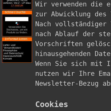
gewonnen, nichts
Wir verwenden die e
verloren, Vol.2 - LP blau
17.00EUR
zur Abwicklung des 
Schnellsuche
Nach vollständiger 
Verwenden Sie
Stichworte, um ein
nach Ablauf der ste
Produkt zu finden.
Informationen
Vorschriften gelösc
Liefer- und
Versandkosten
Privatsphäre
hinausgehenden Date
und Datenschutz
Impressum/AGB
Kontakt
Wenn Sie sich mit I
nutzen wir Ihre Ema
Newsletter-Bezug ab
Cookies