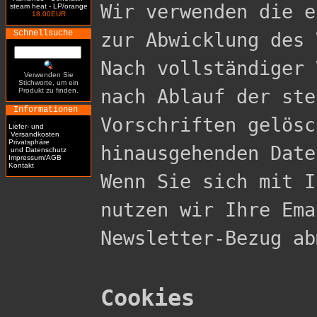
Wir verwenden die e
steam heat - LP/orange
18.00EUR
Schnellsuche
zur Abwicklung des 
Nach vollständiger 
Verwenden Sie
Stichworte, um ein
nach Ablauf der ste
Produkt zu finden.
Informationen
Vorschriften gelösc
Liefer- und
Versandkosten
Privatsphäre
hinausgehenden Date
und Datenschutz
Impressum/AGB
Kontakt
Wenn Sie sich mit I
nutzen wir Ihre Ema
Newsletter-Bezug ab
Cookies