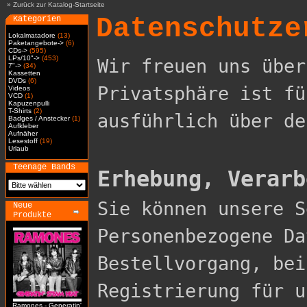
»
Zurück zur Katalog-Startseite
Datenschutze
Kategorien
Lokalmatadore
(13)
Paketangebote->
(6)
CDs->
(595)
LPs/10"->
(453)
Wir freuen uns über
7"->
(34)
Kassetten
DVDs
(6)
Privatsphäre ist fü
Videos
VCD
(1)
Kapuzenpulli
T-Shirts
(2)
ausführlich über de
Badges / Anstecker
(1)
Aufkleber
Aufnäher
Lesestoff
(19)
Urlaub
Teenage Bands
Erhebung, Verarb

Sie können unsere 
Neue
Produkte
Personenbezogene Da
Bestellvorgang, bei
Registrierung für u
Ramones - Generatin'