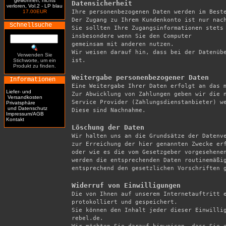
gewonnen, nichts
Datensicherheit
verloren, Vol.2 - LP blau
17.00EUR

Ihre personenbezogenen Daten werden im Best
Der Zugang zu Ihrem Kundenkonto ist nur nach
Schnellsuche
Sie sollten Ihre Zugangsinformationen stets 
insbesondere wenn Sie den Computer

gemeinsam mit anderen nutzen.

Wir weisen darauf hin, dass bei der Datenübe
Verwenden Sie
ist.

Stichworte, um ein
Produkt zu finden.
Weitergabe personenbezogener Daten
Informationen

Eine Weitergabe Ihrer Daten erfolgt an das 
Liefer- und
Zur Abwicklung von Zahlungen geben wir die n
Versandkosten
Service Provider (Zahlungsdienstanbieter) we
Privatsphäre
und Datenschutz
Diese sind Nachnahme.

Impressum/AGB
Kontakt
Löschung der Daten

Wir halten uns an die Grundsätze der Datenv
zur Erreichung der hier genannten Zwecke erf
oder wie es die vom Gesetzgeber vorgesehenen
werden die entsprechenden Daten routinemäßig
entsprechend den gesetzlichen Vorschriften g
Widerruf von Einwilligungen

Die von Ihnen auf unserem Internetauftritt 
protokolliert und gespeichert.

Sie können den Inhalt jeder dieser Einwilli
rebel.de.
