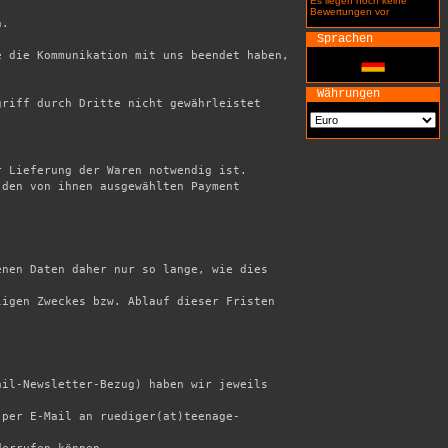
Es liegen noch keine
Bewertungen vor
.

Sprachen
 die Kommunikation mit uns beendet haben, 
Währungen
riff durch Dritte nicht gewährleistet 
 Lieferung der Waren notwendig ist. 

den von ihnen ausgewählten Payment 
nen Daten daher nur so lange, wie dies 
igen Zweckes bzw. Ablauf dieser Fristen 
il-Newsletter-Bezug) haben wir jeweils 
 per E-Mail an ruediger(at)teenage-