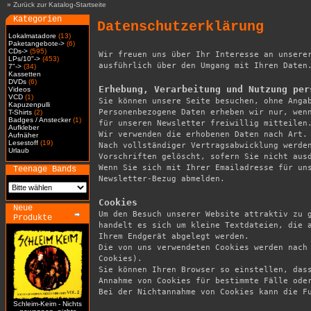
»
Zurück zur Katalog-Startseite
Kategorien
Datenschutzerklärung
Lokalmatadore
(13)
Paketangebote->
(6)
CDs->
(595)
Wir freuen uns über Ihr Interesse an unserer
LPs/10"->
(453)
ausführlich über den Umgang mit Ihren Daten.
7"->
(34)
Kassetten
DVDs
(6)
Erhebung, Verarbeitung und Nutzung per
Videos
VCD
(1)

Sie können unsere Seite besuchen, ohne Anga
Kapuzenpulli
Personenbezogene Daten erheben wir nur, wenn
T-Shirts
(2)
Badges / Anstecker
(1)
für unseren Newsletter freiwillig mitteilen.
Aufkleber
Wir verwenden die erhobenen Daten nach Art. 
Aufnäher
Lesestoff
(19)
Nach vollständiger Vertragsabwicklung werden
Urlaub
Vorschriften gelöscht, sofern Sie nicht ausd
Wenn Sie sich mit Ihrer Emailadresse für uns
Teenage Bands
Newsletter-Bezug abmelden.

Cookies
Neue

Um den Besuch unserer Website attraktiv zu 
Produkte
handelt es sich um kleine Textdateien, die a
Ihrem Endgerät abgelegt werden.

Die von uns verwendeten Cookies werden nach
Cookies).

Sie können Ihren Browser so einstellen, dass
Annahme von Cookies für bestimmte Fälle oder
Bei der Nichtannahme von Cookies kann die Fu
Schleim-Keim - Nichts