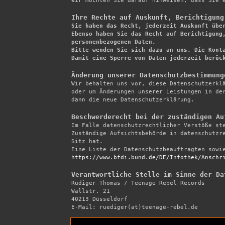
Wir möchten Sie darauf hinweisen, dass Sie e
Ihre Rechte auf Auskunft, Berichtigung

Sie haben das Recht, jederzeit Auskunft übe
Ebenso haben Sie das Recht auf Berichtigung,
personenbezogenen Daten.

Bitte wenden Sie sich dazu an uns. Die Konta
Damit eine Sperre von Daten jederzeit berüc
Änderung unserer Datenschutzbestimmung

Wir behalten uns vor, diese Datenschutzerkl
oder um Änderungen unserer Leistungen in der
dann die neue Datenschutzerklärung.

Beschwerderecht bei der zuständigen Au

Im Falle datenschutzrechtlicher Verstöße st
Zuständige Aufsichtsbehörde in datenschutzre
Sitz hat.

https://www.bfdi.bund.de/DE/Infothek/Anschr
Verantwortliche Stelle im Sinne der Da

Rüdiger Thomas / Teenage Rebel Records 

Wallstr. 21 

40213 Düsseldorf 

E-Mail: ruediger(at)teenage-rebel.de