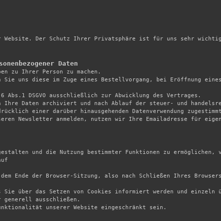
 Website. Der Schutz Ihrer Privatsphäre ist für uns sehr wichtig


sonenbezogener Daten
ben zu Ihrer Person zu machen.

 Sie uns diese im Zuge eines Bestellvorgang, bei Eröffnung eines
 

6 Abs.1 DSGVO ausschließlich zur Abwicklung des Vertrages. 

 Ihre Daten archiviert und nach Ablauf der steuer- und handelsre
rücklich einer darüber hinausgehenden Datenverwendung zugestimmt
eren Newsletter anmelden, nutzen wir Ihre Emailadresse für eigen
gestalten und die Nutzung bestimmter Funktionen zu ermöglichen, v
uf

 dem Ende der Browser-Sitzung, also nach Schließen Ihres Browser
 Sie über das Setzen von Cookies informiert werden und einzeln ü
 generell ausschließen.

nktionalität unserer Website eingeschränkt sein.
