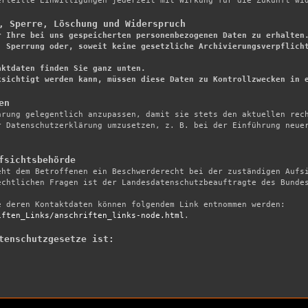
rteilte Einwilligungen jederzeit mit Wirkung für die Zukunft wid
, Sperre, Löschung und Widerspruch
r Ihre bei uns gespeicherten personenbezogenen Daten zu erhalten.
 Sperrung oder, soweit keine gesetzliche Archivierungsverpflicht
ktdaten finden Sie ganz unten.

ksichtigt werden kann, müssen diese Daten zu Kontrollzwecken in 
en
ärung gelegentlich anzupassen, damit sie stets den aktuellen rech
 Datenschutzerklärung umzusetzen, z. B. bei der Einführung neuer
fsichtsbehörde
eht dem Betroffenen ein Beschwerderecht bei der zuständigen Aufsi
chtlichen Fragen ist der Landesdatenschutzbeauftragte des Bundes
Eine Liste der Datenschutzbeauftragten sowie deren Kontaktdaten können folgendem Link entnommen werden: 
iften_Links/anschriften_links-node.html
.

tenschutzgesetze ist: