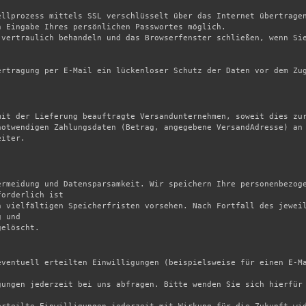
ellprozess mittels SSL verschlüsselt über das Internet übertragen
 Eingabe Ihres persönlichen Passwortes möglich.

vertraulich behandeln und das Browserfenster schließen, wenn Sie
rtragung per E-Mail ein lückenloser Schutz der Daten vor dem Zug
mit der Lieferung beauftragte Versandunternehmen, soweit dies zur
otwendigen Zahlungsdaten (Betrag, angegebene VersandAdresse) an 
iter.

ermeidung und Datensparsamkeit. Wir speichern Ihre personenbezoge
orderlich ist

 vielfältigen Speicherfristen vorsehen. Nach Fortfall des jeweil
 und

elöscht.

eventuell erteilten Einwilligungen (beispielsweise für einen E-Ma
gungen jederzeit bei uns abfragen. Bitte wenden Sie sich hierfür