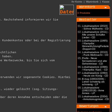
Ihr Konto
|
Warenkorb
|
Kasse
Warenkorb
0 Produkte
. Nachstehend informieren wir Sie 
Bestseller
01.
Lokalmatadore (2010)
- Söhne Mülheims - CD
02.
Lokalmatadore (2011) -
Alle unsere Schalke
Lieder - CD
 Kundenkontos oder bei der Registrierung 
03.
Lokalmatadore (1995)
/ Klamydia:
HimmelAchtungPerkele
-Doppel-CD
chtlichen

04.
Lokalmatadore (2010)
- Punk Weihnacht - CD
 haben. 

05.
Profis - Neue
e Werbezwecke, bis Sie sich vom 
Sensationen und alte
Geheimnisse - CD
06.
Lokalmatadore (1996)
/ Klamydia: Kipsi. - CD
07.
Lokalmatadore (1994)
- Heute ein König - CD
erwenden wir sogenannte Cookies. Hierbei 
08.
B.trug (1983/2006) -
Lieber schwierig als
schmierig - LP
09.
Lokalmatadore
s, wieder gelöscht (sog. Sitzungs-
(1992/2018) - Arme
Armee - LP
10.
Lokalmatadore (2004)
ber deren Annahme entscheiden oder die 
- Armutszeugnisse - CD
Bewertungen