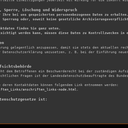
rteilte Einwilligungen jederzeit mit Wirkung für die Zukunft wid
, Sperre, Löschung und Widerspruch
r Ihre bei uns gespeicherten personenbezogenen Daten zu erhalten.
 Sperrung oder, soweit keine gesetzliche Archivierungsverpflicht
ktdaten finden Sie ganz unten.

ksichtigt werden kann, müssen diese Daten zu Kontrollzwecken in 
en
ärung gelegentlich anzupassen, damit sie stets den aktuellen rech
 Datenschutzerklärung umzusetzen, z. B. bei der Einführung neuer
fsichtsbehörde
eht dem Betroffenen ein Beschwerderecht bei der zuständigen Aufsi
chtlichen Fragen ist der Landesdatenschutzbeauftragte des Bundes
Eine Liste der Datenschutzbeauftragten sowie deren Kontaktdaten können folgendem Link entnommen werden: 
iften_Links/anschriften_links-node.html
.

tenschutzgesetze ist: