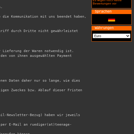
Es liegen noch keine
Bewertungen vor
.

Sprachen
 die Kommunikation mit uns beendet haben, 
Währungen
riff durch Dritte nicht gewährleistet 
 Lieferung der Waren notwendig ist. 

den von ihnen ausgewählten Payment 
nen Daten daher nur so lange, wie dies 
igen Zweckes bzw. Ablauf dieser Fristen 
il-Newsletter-Bezug) haben wir jeweils 
 per E-Mail an ruediger(at)teenage-