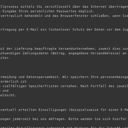
ellprozess mittels SSL verschlüsselt über das Internet übertragen
 Eingabe Ihres persönlichen Passwortes möglich.

vertraulich behandeln und das Browserfenster schließen, wenn Sie
rtragung per E-Mail ein lückenloser Schutz der Daten vor dem Zug
mit der Lieferung beauftragte Versandunternehmen, soweit dies zur
otwendigen Zahlungsdaten (Betrag, angegebene VersandAdresse) an 
iter.

ermeidung und Datensparsamkeit. Wir speichern Ihre personenbezoge
orderlich ist

 vielfältigen Speicherfristen vorsehen. Nach Fortfall des jeweil
 und

elöscht.

eventuell erteilten Einwilligungen (beispielsweise für einen E-Ma
gungen jederzeit bei uns abfragen. Bitte wenden Sie sich hierfür