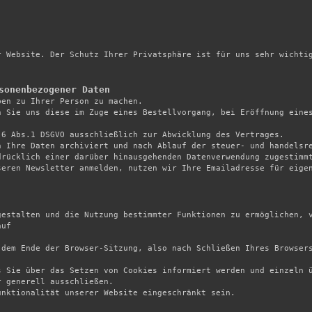
 Website. Der Schutz Ihrer Privatsphäre ist für uns sehr wichtig


sonenbezogener Daten
ben zu Ihrer Person zu machen.

 Sie uns diese im Zuge eines Bestellvorgang, bei Eröffnung eines
 

6 Abs.1 DSGVO ausschließlich zur Abwicklung des Vertrages. 

 Ihre Daten archiviert und nach Ablauf der steuer- und handelsre
rücklich einer darüber hinausgehenden Datenverwendung zugestimmt
eren Newsletter anmelden, nutzen wir Ihre Emailadresse für eigen
gestalten und die Nutzung bestimmter Funktionen zu ermöglichen, v
uf

 dem Ende der Browser-Sitzung, also nach Schließen Ihres Browser
 Sie über das Setzen von Cookies informiert werden und einzeln ü
 generell ausschließen.

nktionalität unserer Website eingeschränkt sein.
