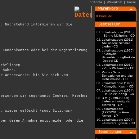
Ihr Konto
|
Warenkorb
|
Kasse
Warenkorb
0 Produkte
. Nachstehend informieren wir Sie 
Bestseller
01.
Lokalmatadore (2010)
- Söhne Mülheims - CD
02.
Lokalmatadore (2011) -
Alle unsere Schalke
Lieder - CD
 Kundenkontos oder bei der Registrierung 
03.
Lokalmatadore (1995)
/ Klamydia:
HimmelAchtungPerkele
-Doppel-CD
chtlichen

04.
Lokalmatadore (2010)
- Punk Weihnacht - CD
 haben. 

05.
Profis - Neue
e Werbezwecke, bis Sie sich vom 
Sensationen und alte
Geheimnisse - CD
06.
Lokalmatadore (1996)
/ Klamydia: Kipsi. - CD
07.
Lokalmatadore (1994)
- Heute ein König - CD
erwenden wir sogenannte Cookies. Hierbei 
08.
B.trug (1983/2006) -
Lieber schwierig als
schmierig - LP
09.
Lokalmatadore
s, wieder gelöscht (sog. Sitzungs-
(1992/2018) - Arme
Armee - LP
10.
Lokalmatadore (2004)
ber deren Annahme entscheiden oder die 
- Armutszeugnisse - CD
Bewertungen