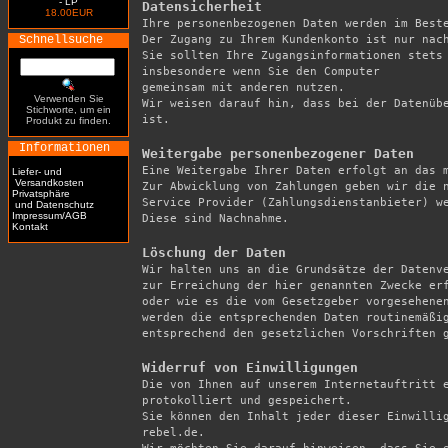
- LP
Datensicherheit
18.00EUR

Ihre personenbezogenen Daten werden im Best
Schnellsuche
Der Zugang zu Ihrem Kundenkonto ist nur nach
Sie sollten Ihre Zugangsinformationen stets 
insbesondere wenn Sie den Computer

gemeinsam mit anderen nutzen.

Verwenden Sie
Wir weisen darauf hin, dass bei der Datenübe
Stichworte, um ein
ist.

Produkt zu finden.
Informationen
Weitergabe personenbezogener Daten

Eine Weitergabe Ihrer Daten erfolgt an das 
Liefer- und
Versandkosten
Zur Abwicklung von Zahlungen geben wir die n
Privatsphäre
Service Provider (Zahlungsdienstanbieter) we
und Datenschutz
Impressum/AGB
Diese sind Nachnahme.

Kontakt
Löschung der Daten

Wir halten uns an die Grundsätze der Datenv
zur Erreichung der hier genannten Zwecke erf
oder wie es die vom Gesetzgeber vorgesehenen
werden die entsprechenden Daten routinemäßig
entsprechend den gesetzlichen Vorschriften g
Widerruf von Einwilligungen

Die von Ihnen auf unserem Internetauftritt 
protokolliert und gespeichert.

Sie können den Inhalt jeder dieser Einwilli
rebel.de.
