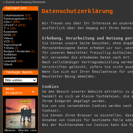
»
Zurück zur Katalog-Startseite
Kategorien
Datenschutzerklärung
Lokalmatadore
(13)
Paketangebote->
(6)
CDs->
(595)
Wir freuen uns über Ihr Interesse an unserer
LPs/10"->
(453)
ausführlich über den Umgang mit Ihren Daten.
7"->
(34)
Kassetten
DVDs
(6)
Erhebung, Verarbeitung und Nutzung per
Videos
VCD
(1)

Sie können unsere Seite besuchen, ohne Anga
Kapuzenpulli
Personenbezogene Daten erheben wir nur, wenn
T-Shirts
(2)
Badges / Anstecker
(1)
für unseren Newsletter freiwillig mitteilen.
Aufkleber
Wir verwenden die erhobenen Daten nach Art. 
Aufnäher
Lesestoff
(19)
Nach vollständiger Vertragsabwicklung werden
Urlaub
Vorschriften gelöscht, sofern Sie nicht ausd
Wenn Sie sich mit Ihrer Emailadresse für uns
Teenage Bands
Newsletter-Bezug abmelden.

Cookies
Neue

Um den Besuch unserer Website attraktiv zu 
Produkte
handelt es sich um kleine Textdateien, die a
Ihrem Endgerät abgelegt werden.

Die von uns verwendeten Cookies werden nach
Cookies).

Sie können Ihren Browser so einstellen, dass
Annahme von Cookies für bestimmte Fälle oder
Bei der Nichtannahme von Cookies kann die Fu
Meteors - Wreckin' crew