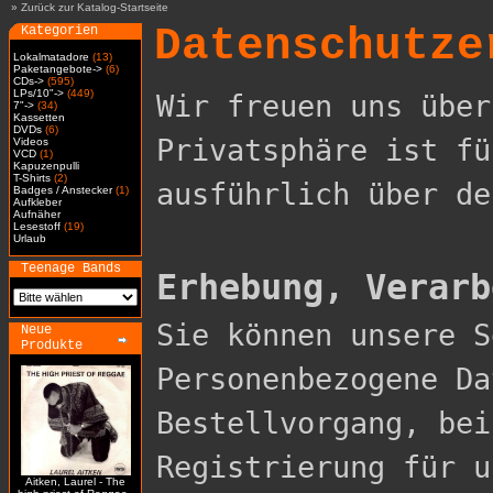
»
Zurück zur Katalog-Startseite
Datenschutze
Kategorien
Lokalmatadore
(13)
Paketangebote->
(6)
CDs->
(595)
LPs/10"->
(449)
Wir freuen uns über
7"->
(34)
Kassetten
DVDs
(6)
Privatsphäre ist fü
Videos
VCD
(1)
Kapuzenpulli
T-Shirts
(2)
ausführlich über de
Badges / Anstecker
(1)
Aufkleber
Aufnäher
Lesestoff
(19)
Urlaub
Teenage Bands
Erhebung, Verarb

Sie können unsere 
Neue
Produkte
Personenbezogene Da
Bestellvorgang, bei
Registrierung für u
Aitken, Laurel - The