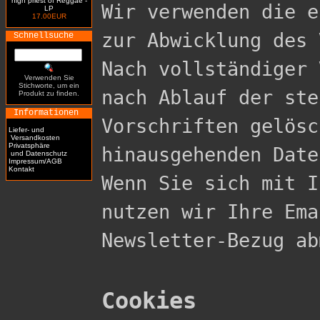
high priest of Reggae -
Wir verwenden die e
LP
17.00EUR
zur Abwicklung des 
Schnellsuche
Nach vollständiger 
Verwenden Sie
Stichworte, um ein
nach Ablauf der ste
Produkt zu finden.
Informationen
Vorschriften gelösc
Liefer- und
Versandkosten
Privatsphäre
hinausgehenden Date
und Datenschutz
Impressum/AGB
Kontakt
Wenn Sie sich mit I
nutzen wir Ihre Ema
Newsletter-Bezug ab
Cookies