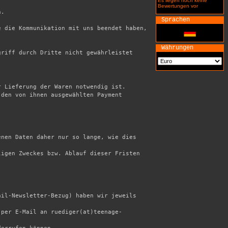
Es liegen noch keine
Bewertungen vor
.

Sprachen
 die Kommunikation mit uns beendet haben, 
Währungen
riff durch Dritte nicht gewährleistet 
 Lieferung der Waren notwendig ist. 

den von ihnen ausgewählten Payment 
nen Daten daher nur so lange, wie dies 
igen Zweckes bzw. Ablauf dieser Fristen 
il-Newsletter-Bezug) haben wir jeweils 
 per E-Mail an ruediger(at)teenage-