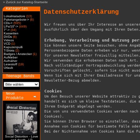
»
Zurück zur Katalog-Startseite
Kategorien
Datenschutzerklärung
Lokalmatadore
(13)
Paketangebote->
(6)
CDs->
(595)
Wir freuen uns über Ihr Interesse an unserer
LPs/10"->
(449)
ausführlich über den Umgang mit Ihren Daten.
7"->
(34)
Kassetten
DVDs
(6)
Erhebung, Verarbeitung und Nutzung per
Videos
VCD
(1)

Sie können unsere Seite besuchen, ohne Anga
Kapuzenpulli
Personenbezogene Daten erheben wir nur, wenn
T-Shirts
(2)
Badges / Anstecker
(1)
für unseren Newsletter freiwillig mitteilen.
Aufkleber
Wir verwenden die erhobenen Daten nach Art. 
Aufnäher
Lesestoff
(19)
Nach vollständiger Vertragsabwicklung werden
Urlaub
Vorschriften gelöscht, sofern Sie nicht ausd
Wenn Sie sich mit Ihrer Emailadresse für uns
Teenage Bands
Newsletter-Bezug abmelden.

Cookies
Neue

Um den Besuch unserer Website attraktiv zu 
Produkte
handelt es sich um kleine Textdateien, die a
Ihrem Endgerät abgelegt werden.

Die von uns verwendeten Cookies werden nach
Cookies).

Sie können Ihren Browser so einstellen, dass
Annahme von Cookies für bestimmte Fälle oder
Bei der Nichtannahme von Cookies kann die Fu
Social Distortion - Love
and death - LP