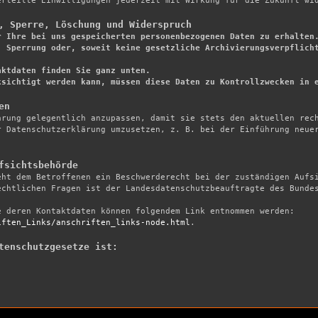
rteilte Einwilligungen jederzeit mit Wirkung für die Zukunft wid
, Sperre, Löschung und Widerspruch
r Ihre bei uns gespeicherten personenbezogenen Daten zu erhalten.
 Sperrung oder, soweit keine gesetzliche Archivierungsverpflicht
ktdaten finden Sie ganz unten.

ksichtigt werden kann, müssen diese Daten zu Kontrollzwecken in 
en
ärung gelegentlich anzupassen, damit sie stets den aktuellen rech
 Datenschutzerklärung umzusetzen, z. B. bei der Einführung neuer
fsichtsbehörde
eht dem Betroffenen ein Beschwerderecht bei der zuständigen Aufsi
chtlichen Fragen ist der Landesdatenschutzbeauftragte des Bundes
Eine Liste der Datenschutzbeauftragten sowie deren Kontaktdaten können folgendem Link entnommen werden: 
iften_Links/anschriften_links-node.html
.

tenschutzgesetze ist: