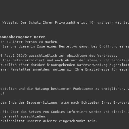
 Website. Der Schutz Ihrer Privatsphäre ist für uns sehr wichtig


sonenbezogener Daten
ben zu Ihrer Person zu machen.

 Sie uns diese im Zuge eines Bestellvorgang, bei Eröffnung eines
 

6 Abs.1 DSGVO ausschließlich zur Abwicklung des Vertrages. 

 Ihre Daten archiviert und nach Ablauf der steuer- und handelsre
rücklich einer darüber hinausgehenden Datenverwendung zugestimmt
eren Newsletter anmelden, nutzen wir Ihre Emailadresse für eigen
gestalten und die Nutzung bestimmter Funktionen zu ermöglichen, v
uf

 dem Ende der Browser-Sitzung, also nach Schließen Ihres Browser
 Sie über das Setzen von Cookies informiert werden und einzeln ü
 generell ausschließen.

nktionalität unserer Website eingeschränkt sein.
