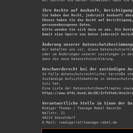
Wir möchten Sie darauf hinweisen, dass Sie e
Ihre Rechte auf Auskunft, Berichtigung

Sie haben das Recht, jederzeit Auskunft übe
Ebenso haben Sie das Recht auf Berichtigung,
personenbezogenen Daten.

Bitte wenden Sie sich dazu an uns. Die Konta
Damit eine Sperre von Daten jederzeit berüc
Änderung unserer Datenschutzbestimmung

Wir behalten uns vor, diese Datenschutzerkl
oder um Änderungen unserer Leistungen in der
dann die neue Datenschutzerklärung.

Beschwerderecht bei der zuständigen Au

Im Falle datenschutzrechtlicher Verstöße st
Zuständige Aufsichtsbehörde in datenschutzre
Sitz hat.

https://www.bfdi.bund.de/DE/Infothek/Anschr
Verantwortliche Stelle im Sinne der Da

Rüdiger Thomas / Teenage Rebel Records 

Wallstr. 21 

40213 Düsseldorf 

E-Mail: ruediger(at)teenage-rebel.de