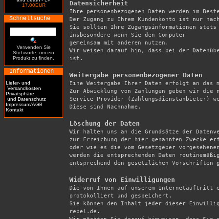
Datensicherheit
17.00EUR

Ihre personenbezogenen Daten werden im Best
Schnellsuche
Der Zugang zu Ihrem Kundenkonto ist nur nach
Sie sollten Ihre Zugangsinformationen stets 
insbesondere wenn Sie den Computer

gemeinsam mit anderen nutzen.

Verwenden Sie
Wir weisen darauf hin, dass bei der Datenübe
Stichworte, um ein
Produkt zu finden.
ist.

Informationen
Weitergabe personenbezogener Daten
Liefer- und

Eine Weitergabe Ihrer Daten erfolgt an das 
Versandkosten
Zur Abwicklung von Zahlungen geben wir die n
Privatsphäre
Service Provider (Zahlungsdienstanbieter) we
und Datenschutz
Impressum/AGB
Diese sind Nachnahme.

Kontakt
Löschung der Daten

Wir halten uns an die Grundsätze der Datenv
zur Erreichung der hier genannten Zwecke erf
oder wie es die vom Gesetzgeber vorgesehenen
werden die entsprechenden Daten routinemäßig
entsprechend den gesetzlichen Vorschriften g
Widerruf von Einwilligungen

Die von Ihnen auf unserem Internetauftritt 
protokolliert und gespeichert.

Sie können den Inhalt jeder dieser Einwilli
rebel.de.
