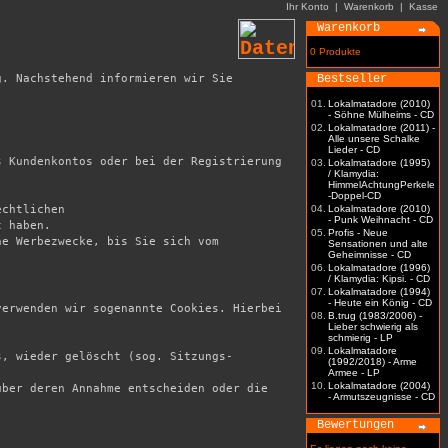
Ihr Konto
|
Warenkorb
|
Kasse
Warenkorb
0 Produkte
. Nachstehend informieren wir Sie 
Bestseller
01.
Lokalmatadore (2010)
- Söhne Mülheims - CD
02.
Lokalmatadore (2011) -
Alle unsere Schalke
Lieder - CD
 Kundenkontos oder bei der Registrierung 
03.
Lokalmatadore (1995)
/ Klamydia:
HimmelAchtungPerkele
-Doppel-CD
chtlichen

04.
Lokalmatadore (2010)
- Punk Weihnacht - CD
 haben. 

05.
Profis - Neue
e Werbezwecke, bis Sie sich vom 
Sensationen und alte
Geheimnisse - CD
06.
Lokalmatadore (1996)
/ Klamydia: Kipsi. - CD
07.
Lokalmatadore (1994)
- Heute ein König - CD
erwenden wir sogenannte Cookies. Hierbei 
08.
B.trug (1983/2006) -
Lieber schwierig als
schmierig - LP
09.
Lokalmatadore
s, wieder gelöscht (sog. Sitzungs-
(1992/2018) - Arme
Armee - LP
10.
Lokalmatadore (2004)
ber deren Annahme entscheiden oder die 
- Armutszeugnisse - CD
Bewertungen