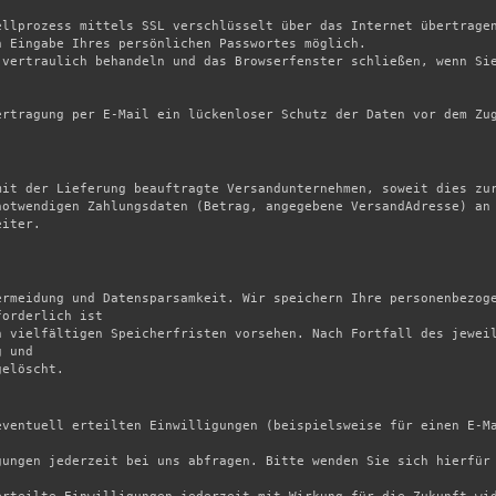
ellprozess mittels SSL verschlüsselt über das Internet übertragen
 Eingabe Ihres persönlichen Passwortes möglich.

vertraulich behandeln und das Browserfenster schließen, wenn Sie
rtragung per E-Mail ein lückenloser Schutz der Daten vor dem Zug
mit der Lieferung beauftragte Versandunternehmen, soweit dies zur
otwendigen Zahlungsdaten (Betrag, angegebene VersandAdresse) an 
iter.

ermeidung und Datensparsamkeit. Wir speichern Ihre personenbezoge
orderlich ist

 vielfältigen Speicherfristen vorsehen. Nach Fortfall des jeweil
 und

elöscht.

eventuell erteilten Einwilligungen (beispielsweise für einen E-Ma
gungen jederzeit bei uns abfragen. Bitte wenden Sie sich hierfür