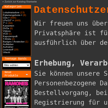
»
Zurück zur Katalog-Startseite
Datenschutze
Kategorien
Lokalmatadore
(13)
Paketangebote->
(6)
CDs->
(595)
LPs/10"->
(449)
Wir freuen uns über
7"->
(34)
Kassetten
DVDs
(6)
Privatsphäre ist fü
Videos
VCD
(1)
Kapuzenpulli
T-Shirts
(2)
ausführlich über de
Badges / Anstecker
(1)
Aufkleber
Aufnäher
Lesestoff
(19)
Urlaub
Teenage Bands
Erhebung, Verarb

Sie können unsere 
Neue
Produkte
Personenbezogene Da
Bestellvorgang, bei
Registrierung für u
Ramones - Generatin'