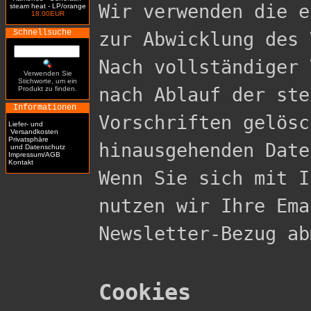
Wir verwenden die e
steam heat - LP/orange
18.00EUR
Schnellsuche
zur Abwicklung des 
Nach vollständiger 
Verwenden Sie
Stichworte, um ein
nach Ablauf der ste
Produkt zu finden.
Informationen
Vorschriften gelösc
Liefer- und
Versandkosten
Privatsphäre
hinausgehenden Date
und Datenschutz
Impressum/AGB
Kontakt
Wenn Sie sich mit I
nutzen wir Ihre Ema
Newsletter-Bezug ab
Cookies