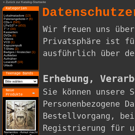
»
Zurück zur Katalog-Startseite
Datenschutze
Kategorien
Lokalmatadore
(13)
Paketangebote->
(6)
CDs->
(595)
LPs/10"->
(453)
Wir freuen uns über
7"->
(34)
Kassetten
DVDs
(6)
Privatsphäre ist fü
Videos
VCD
(1)
Kapuzenpulli
T-Shirts
(2)
ausführlich über de
Badges / Anstecker
(1)
Aufkleber
Aufnäher
Lesestoff
(19)
Urlaub
Teenage Bands
Erhebung, Verarb

Sie können unsere 
Neue
Produkte
Personenbezogene Da
Bestellvorgang, bei
Registrierung für u
Namenlos - Armut macht