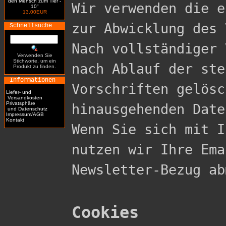
den Mensch zum Tier -
Wir verwenden die e
10"
13.00EUR
zur Abwicklung des 
Schnellsuche
Nach vollständiger 
Verwenden Sie
Stichworte, um ein
nach Ablauf der ste
Produkt zu finden.
Informationen
Vorschriften gelösc
Liefer- und
Versandkosten
Privatsphäre
hinausgehenden Date
und Datenschutz
Impressum/AGB
Kontakt
Wenn Sie sich mit I
nutzen wir Ihre Ema
Newsletter-Bezug ab
Cookies