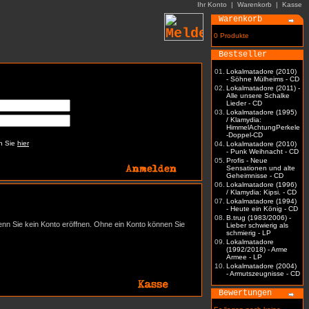
Ihr Konto
|
Warenkorb
|
Kasse
Warenkorb
0 Produkte
Bestseller
01.
Lokalmatadore (2010)
- Söhne Mülheims - CD
02.
Lokalmatadore (2011) -
Alle unsere Schalke
Lieder - CD
03.
Lokalmatadore (1995)
/ Klamydia:
HimmelAchtungPerkele
-Doppel-CD
en Sie
hier
04.
Lokalmatadore (2010)
- Punk Weihnacht - CD
05.
Profis - Neue
Sensationen und alte
Geheimnisse - CD
06.
Lokalmatadore (1996)
/ Klamydia: Kipsi. - CD
07.
Lokalmatadore (1994)
- Heute ein König - CD
08.
B.trug (1983/2006) -
enn Sie kein Konto eröffnen. Ohne ein Konto können Sie
Lieber schwierig als
schmierig - LP
09.
Lokalmatadore
(1992/2018) - Arme
Armee - LP
10.
Lokalmatadore (2004)
- Armutszeugnisse - CD
Bewertungen