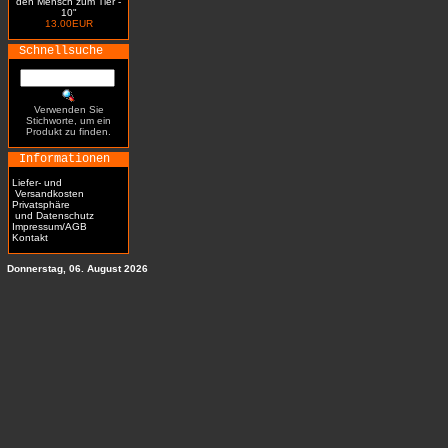
den Mensch zum Tier -
10"
13.00EUR
Schnellsuche
Verwenden Sie
Stichworte, um ein
Produkt zu finden.
Informationen
Liefer- und
Versandkosten
Privatsphäre
und Datenschutz
Impressum/AGB
Kontakt
Donnerstag, 06. August 2026