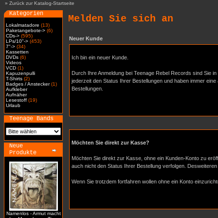
»
Zurück zur Katalog-Startseite
Kategorien
Melden Sie sich an
Lokalmatadore
(13)
Paketangebote->
(6)
CDs->
(595)
Neuer Kunde
LPs/10"->
(453)
7"->
(34)
Kassetten
DVDs
(6)
Ich bin ein neuer Kunde.
Videos
VCD
(1)
Durch Ihre Anmeldung bei Teenage Rebel Records sind Sie in 
Kapuzenpulli
T-Shirts
(2)
jederzeit den Status Ihrer Bestellungen und haben immer eine 
Badges / Anstecker
(1)
Bestellungen.
Aufkleber
Aufnäher
Lesestoff
(19)
Urlaub
Teenage Bands
Möchten Sie direkt zur Kasse?
Neue
Produkte
Möchten Sie direkt zur Kasse, ohne ein Kunden-Konto zu eröff
auch nicht den Status Ihrer Bestellung verfolgen. Desweitere
Wenn Sie trotzdem fortfahren wollen ohne ein Konto einzuricht
Namenlos - Armut macht