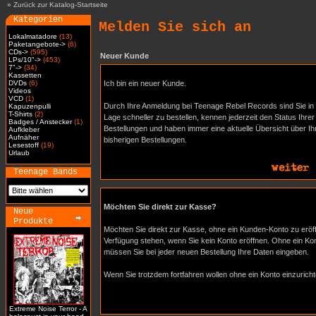
»
Zurück zur Katalog-Startseite
Kategorien
Melden Sie sich an
Lokalmatadore
(13)
Paketangebote->
(6)
CDs->
(595)
Neuer Kunde
LPs/10"->
(453)
7"->
(34)
Kassetten
DVDs
(6)
Ich bin ein neuer Kunde.
Videos
VCD
(1)
Durch Ihre Anmeldung bei Teenage Rebel Records sind Sie in
Kapuzenpulli
T-Shirts
(2)
Lage schneller zu bestellen, kennen jederzeit den Status Ihrer
Badges / Anstecker
(1)
Bestellungen und haben immer eine aktuelle Übersicht über Ih
Aufkleber
Aufnäher
bisherigen Bestellungen.
Lesestoff
(19)
Urlaub
Teenage Bands
Möchten Sie direkt zur Kasse?
Neue
Produkte
Möchten Sie direkt zur Kasse, ohne ein Kunden-Konto zu eröff
Verfügung stehen, wenn Sie kein Konto eröffnen. Ohne ein Kon
müssen Sie bei jeder neuen Bestellung Ihre Daten eingeben.
Wenn Sie trotzdem fortfahren wollen ohne ein Konto einzuricht
Extreme Noise Terror - A