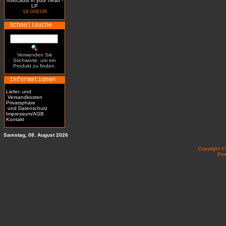
holocaust in your head -
LP
18.00EUR
Schnellsuche
Verwenden Sie
Stichworte, um ein
Produkt zu finden.
Informationen
Liefer- und
Versandkosten
Privatsphäre
und Datenschutz
Impressum/AGB
Kontakt
Samstag, 08. August 2026
Copyright 
Po