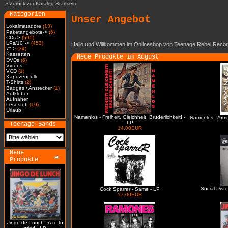
»
Zurück zur Katalog-Startseite
Kategorien
Unser Angebot
Lokalmatadore
(13)
Paketangebote->
(6)
CDs->
(595)
LPs/10"->
(453)
Hallo und Willkommen im Onlineshop von Teenage Rebel Recor
7"->
(34)
Kassetten
Neue Produkte im August
DVDs
(6)
Videos
VCD
(1)
Kapuzenpulli
T-Shirts
(2)
Badges / Anstecker
(1)
Aufkleber
Aufnäher
Lesestoff
(19)
Urlaub
Namenlos - Freiheit, Gleichheit, Brüderlichkeit! -
Namenlos - Arm
LP
Teenage Bands
14.00EUR
Neue
Produkte
Social Dist
Cock Sparrer - Same - LP
17.00EUR
Jingo de Lunch - Axe to