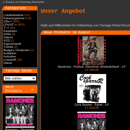
»
Zurück zur Katalog-Startseite
Kategorien
Unser Angebot
Lokalmatadore
(13)
Paketangebote->
(6)
CDs->
(595)
LPs/10"->
(453)
Hallo und Willkommen im Onlineshop von Teenage Rebel Recor
7"->
(34)
Kassetten
Neue Produkte im August
DVDs
(6)
Videos
VCD
(1)
Kapuzenpulli
T-Shirts
(2)
Badges / Anstecker
(1)
Aufkleber
Aufnäher
Lesestoff
(19)
Urlaub
Namenlos - Freiheit, Gleichheit, Brüderlichkeit! - LP
14.00EUR
Teenage Bands
Neue
Produkte
Cock Sparrer - Same - LP
17.00EUR
Ramones - Generatin'