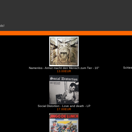
ds!
Schlei
Namenlos - Armut macht den Mensch zum Tier - 10"
13.00EUR
Social Distortion - Love and death - LP
17.00EUR