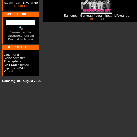
steam heat - LP/orange
18.00EUR
Schnellsuche
Ramones - Generatin' steam heat - LP/orange
18.00EUR
Verwenden Sie
Stichworte, um ein
Produkt zu finden.
Informationen
Liefer- und
Versandkosten
Privatsphäre
und Datenschutz
Impressum/AGB
Kontakt
Samstag, 08. August 2026