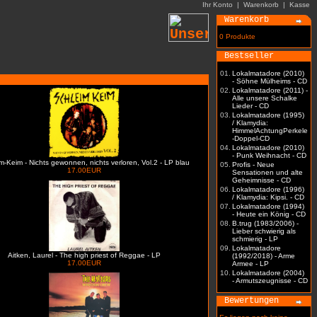
Ihr Konto
|
Warenkorb
|
Kasse
Warenkorb
0 Produkte
Bestseller
01.
Lokalmatadore (2010)
- Söhne Mülheims - CD
02.
Lokalmatadore (2011) -
Alle unsere Schalke
Lieder - CD
03.
Lokalmatadore (1995)
/ Klamydia:
HimmelAchtungPerkele
-Doppel-CD
04.
Lokalmatadore (2010)
- Punk Weihnacht - CD
m-Keim - Nichts gewonnen, nichts verloren, Vol.2 - LP blau
05.
Profis - Neue
17.00EUR
Sensationen und alte
Geheimnisse - CD
06.
Lokalmatadore (1996)
/ Klamydia: Kipsi. - CD
07.
Lokalmatadore (1994)
- Heute ein König - CD
08.
B.trug (1983/2006) -
Lieber schwierig als
schmierig - LP
09.
Lokalmatadore
Aitken, Laurel - The high priest of Reggae - LP
(1992/2018) - Arme
17.00EUR
Armee - LP
10.
Lokalmatadore (2004)
- Armutszeugnisse - CD
Bewertungen