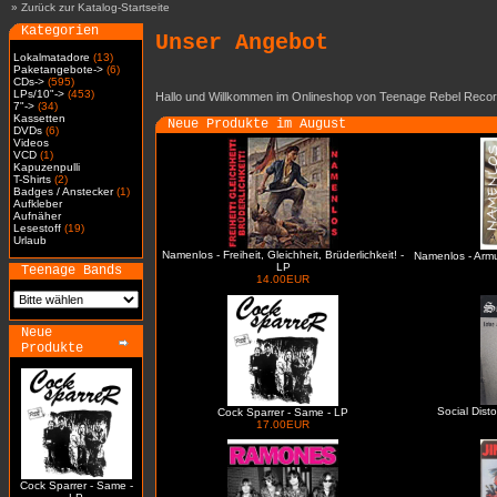
»
Zurück zur Katalog-Startseite
Kategorien
Unser Angebot
Lokalmatadore
(13)
Paketangebote->
(6)
CDs->
(595)
LPs/10"->
(453)
Hallo und Willkommen im Onlineshop von Teenage Rebel Recor
7"->
(34)
Kassetten
Neue Produkte im August
DVDs
(6)
Videos
VCD
(1)
Kapuzenpulli
T-Shirts
(2)
Badges / Anstecker
(1)
Aufkleber
Aufnäher
Lesestoff
(19)
Urlaub
Namenlos - Freiheit, Gleichheit, Brüderlichkeit! -
Namenlos - Arm
LP
Teenage Bands
14.00EUR
Neue
Produkte
Social Dist
Cock Sparrer - Same - LP
17.00EUR
Cock Sparrer - Same -