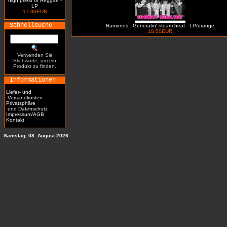
high priest of Reggae -
LP
17.00EUR
Schnellsuche
Ramones - Generatin' steam heat - LP/orange
18.00EUR
Verwenden Sie
Stichworte, um ein
Produkt zu finden.
Informationen
Liefer- und
Versandkosten
Privatsphäre
und Datenschutz
Impressum/AGB
Kontakt
Samstag, 08. August 2026