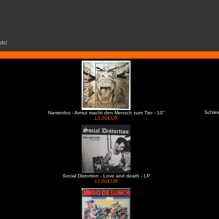
ds!
Schlei
Namenlos - Armut macht den Mensch zum Tier - 10"
13.00EUR
Social Distortion - Love and death - LP
17.00EUR