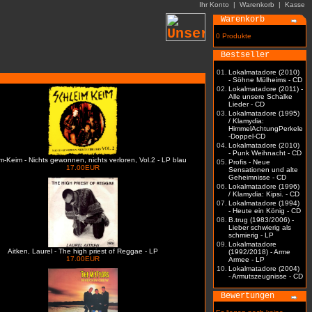
Ihr Konto
|
Warenkorb
|
Kasse
Warenkorb
0 Produkte
Bestseller
01.
Lokalmatadore (2010)
- Söhne Mülheims - CD
02.
Lokalmatadore (2011) -
Alle unsere Schalke
Lieder - CD
03.
Lokalmatadore (1995)
/ Klamydia:
HimmelAchtungPerkele
-Doppel-CD
04.
Lokalmatadore (2010)
- Punk Weihnacht - CD
m-Keim - Nichts gewonnen, nichts verloren, Vol.2 - LP blau
05.
Profis - Neue
17.00EUR
Sensationen und alte
Geheimnisse - CD
06.
Lokalmatadore (1996)
/ Klamydia: Kipsi. - CD
07.
Lokalmatadore (1994)
- Heute ein König - CD
08.
B.trug (1983/2006) -
Lieber schwierig als
schmierig - LP
09.
Lokalmatadore
Aitken, Laurel - The high priest of Reggae - LP
(1992/2018) - Arme
17.00EUR
Armee - LP
10.
Lokalmatadore (2004)
- Armutszeugnisse - CD
Bewertungen