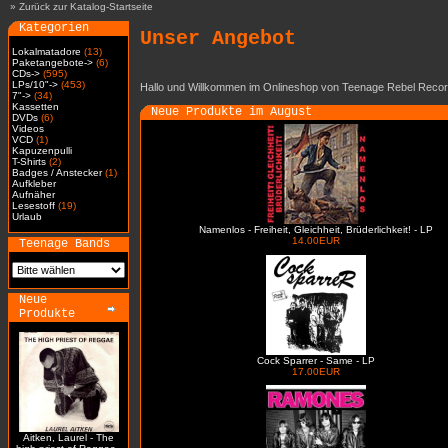
»
Zurück zur Katalog-Startseite
Kategorien
Unser Angebot
Lokalmatadore
(13)
Paketangebote->
(6)
CDs->
(595)
LPs/10"->
(453)
Hallo und Willkommen im Onlineshop von Teenage Rebel Recor
7"->
(34)
Kassetten
Neue Produkte im August
DVDs
(6)
Videos
VCD
(1)
Kapuzenpulli
T-Shirts
(2)
Badges / Anstecker
(1)
Aufkleber
Aufnäher
Lesestoff
(19)
Urlaub
Namenlos - Freiheit, Gleichheit, Brüderlichkeit! - LP
14.00EUR
Teenage Bands
Neue
Produkte
Cock Sparrer - Same - LP
17.00EUR
Aitken, Laurel - The