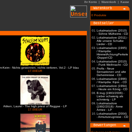
Ihr Konto
|
Warenkorb
|
Kasse
Warenkorb
0 Produkte
Bestseller
01.
Lokalmatadore (2010)
- Söhne Mülheims - CD
02.
Lokalmatadore (2011) -
Alle unsere Schalke
Lieder - CD
03.
Lokalmatadore (1995)
/ Klamydia:
HimmelAchtungPerkele
-Doppel-CD
04.
Lokalmatadore (2010)
- Punk Weihnacht - CD
m-Keim - Nichts gewonnen, nichts verloren, Vol.2 - LP blau
05.
Profis - Neue
17.00EUR
Sensationen und alte
Geheimnisse - CD
06.
Lokalmatadore (1996)
/ Klamydia: Kipsi. - CD
07.
Lokalmatadore (1994)
- Heute ein König - CD
08.
B.trug (1983/2006) -
Lieber schwierig als
schmierig - LP
09.
Lokalmatadore
Aitken, Laurel - The high priest of Reggae - LP
(1992/2018) - Arme
17.00EUR
Armee - LP
10.
Lokalmatadore (2004)
- Armutszeugnisse - CD
Bewertungen