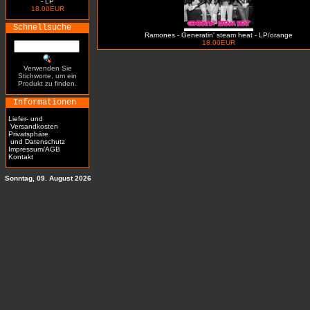
- LP
18.00EUR
Schnellsuche
Ramones - Generatin' steam heat - LP/orange
18.00EUR
Verwenden Sie
Stichworte, um ein
Produkt zu finden.
Informationen
Liefer- und
Versandkosten
Privatsphäre
und Datenschutz
Impressum/AGB
Kontakt
Sonntag, 09. August 2026