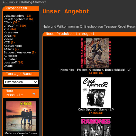
»
Zurück zur Katalog-Startseite
Kategorien
Unser Angebot
Lokalmatadore
(13)
Paketangebote->
(6)
CDs->
(595)
LPs/10"->
(449)
Hallo und Willkommen im Onlineshop von Teenage Rebel Recor
7"->
(34)
Kassetten
Neue Produkte im August
DVDs
(6)
Videos
VCD
(1)
Kapuzenpulli
T-Shirts
(2)
Badges / Anstecker
(1)
Aufkleber
Aufnäher
Lesestoff
(19)
Urlaub
Namenlos - Freiheit, Gleichheit, Brüderlichkeit! - LP
14.00EUR
Teenage Bands
Neue
Produkte
Cock Sparrer - Same - LP
17.00EUR
Meteors - Wreckin' crew