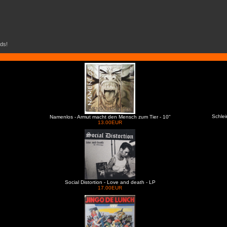
ds!
Schlei
Namenlos - Armut macht den Mensch zum Tier - 10"
13.00EUR
Social Distortion - Love and death - LP
17.00EUR