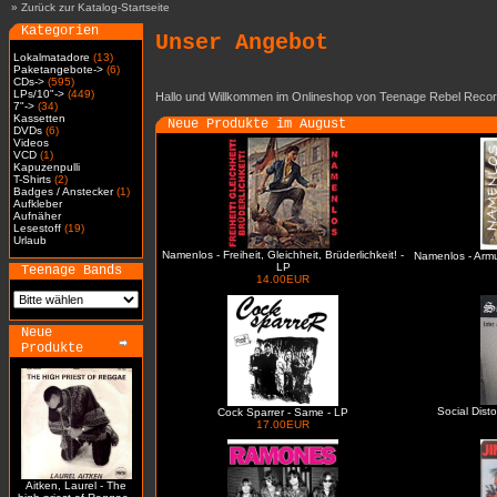
»
Zurück zur Katalog-Startseite
Kategorien
Unser Angebot
Lokalmatadore
(13)
Paketangebote->
(6)
CDs->
(595)
LPs/10"->
(449)
Hallo und Willkommen im Onlineshop von Teenage Rebel Recor
7"->
(34)
Kassetten
Neue Produkte im August
DVDs
(6)
Videos
VCD
(1)
Kapuzenpulli
T-Shirts
(2)
Badges / Anstecker
(1)
Aufkleber
Aufnäher
Lesestoff
(19)
Urlaub
Namenlos - Freiheit, Gleichheit, Brüderlichkeit! -
Namenlos - Arm
LP
Teenage Bands
14.00EUR
Neue
Produkte
Social Dist
Cock Sparrer - Same - LP
17.00EUR
Aitken, Laurel - The