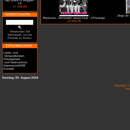
high priest of Reggae -
LP
17.00EUR
Schnellsuche
Jingo de 
Ramones - Generatin' steam heat - LP/orange
18.00EUR
Verwenden Sie
Stichworte, um ein
Produkt zu finden.
Informationen
Liefer- und
Versandkosten
Privatsphäre
und Datenschutz
Impressum/AGB
Kontakt
Sonntag, 09. August 2026
Copyright 
Po