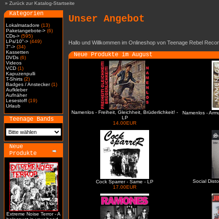
»
Zurück zur Katalog-Startseite
Kategorien
Unser Angebot
Lokalmatadore
(13)
Paketangebote->
(6)
CDs->
(595)
LPs/10"->
(449)
Hallo und Willkommen im Onlineshop von Teenage Rebel Recor
7"->
(34)
Kassetten
Neue Produkte im August
DVDs
(6)
Videos
VCD
(1)
Kapuzenpulli
T-Shirts
(2)
Badges / Anstecker
(1)
Aufkleber
Aufnäher
Lesestoff
(19)
Urlaub
Namenlos - Freiheit, Gleichheit, Brüderlichkeit! -
Namenlos - Arm
LP
Teenage Bands
14.00EUR
Neue
Produkte
Social Dist
Cock Sparrer - Same - LP
17.00EUR
Extreme Noise Terror - A