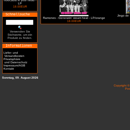
holocaust in your head -
LP
18.00EUR
Schnellsuche
Jingo de 
Ramones - Generatin' steam heat - LP/orange
18.00EUR
Verwenden Sie
Stichworte, um ein
Produkt zu finden.
Informationen
Liefer- und
Versandkosten
Privatsphäre
und Datenschutz
Impressum/AGB
Kontakt
Sonntag, 09. August 2026
Copyright 
Po