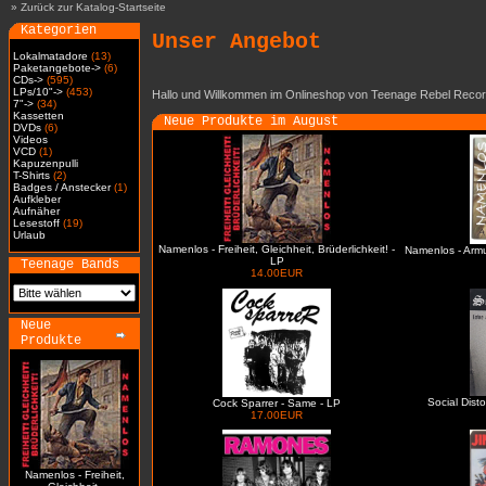
»
Zurück zur Katalog-Startseite
Kategorien
Unser Angebot
Lokalmatadore
(13)
Paketangebote->
(6)
CDs->
(595)
LPs/10"->
(453)
Hallo und Willkommen im Onlineshop von Teenage Rebel Recor
7"->
(34)
Kassetten
Neue Produkte im August
DVDs
(6)
Videos
VCD
(1)
Kapuzenpulli
T-Shirts
(2)
Badges / Anstecker
(1)
Aufkleber
Aufnäher
Lesestoff
(19)
Urlaub
Namenlos - Freiheit, Gleichheit, Brüderlichkeit! -
Namenlos - Arm
LP
Teenage Bands
14.00EUR
Neue
Produkte
Social Dist
Cock Sparrer - Same - LP
17.00EUR
Namenlos - Freiheit,