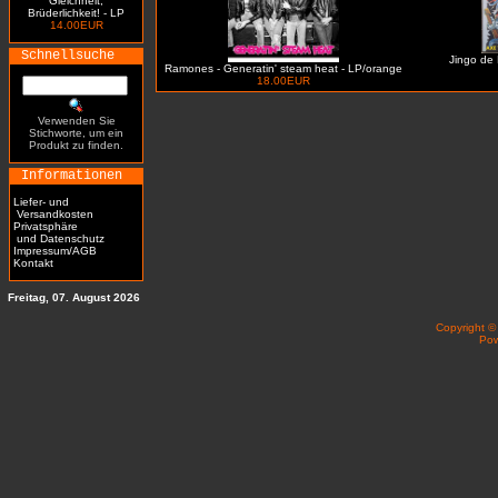
Gleichheit,
Brüderlichkeit! - LP
14.00EUR
Schnellsuche
Jingo de 
Ramones - Generatin' steam heat - LP/orange
18.00EUR
Verwenden Sie
Stichworte, um ein
Produkt zu finden.
Informationen
Liefer- und
Versandkosten
Privatsphäre
und Datenschutz
Impressum/AGB
Kontakt
Freitag, 07. August 2026
Copyright 
Po