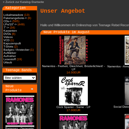
»
Zurück zur Katalog-Startseite
Kategorien
Unser Angebot
Lokalmatadore
(13)
Paketangebote->
(6)
CDs->
(595)
LPs/10"->
(449)
Hallo und Willkommen im Onlineshop von Teenage Rebel Recor
7"->
(34)
Kassetten
Neue Produkte im August
DVDs
(6)
Videos
VCD
(1)
Kapuzenpulli
T-Shirts
(2)
Badges / Anstecker
(1)
Aufkleber
Aufnäher
Lesestoff
(19)
Urlaub
Namenlos - Freiheit, Gleichheit, Brüderlichkeit! -
Namenlos - Arm
LP
Teenage Bands
14.00EUR
Neue
Produkte
Social Dist
Cock Sparrer - Same - LP
17.00EUR
Ramones - Generatin'