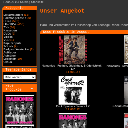
»
Zurück zur Katalog-Startseite
Kategorien
Unser Angebot
Lokalmatadore
(13)
Paketangebote->
(6)
CDs->
(595)
LPs/10"->
(453)
Hallo und Willkommen im Onlineshop von Teenage Rebel Recor
7"->
(34)
Kassetten
Neue Produkte im August
DVDs
(6)
Videos
VCD
(1)
Kapuzenpulli
T-Shirts
(2)
Badges / Anstecker
(1)
Aufkleber
Aufnäher
Lesestoff
(19)
Urlaub
Namenlos - Freiheit, Gleichheit, Brüderlichkeit! -
Namenlos - Arm
LP
Teenage Bands
14.00EUR
Neue
Produkte
Social Dist
Cock Sparrer - Same - LP
17.00EUR
Ramones - Generatin'