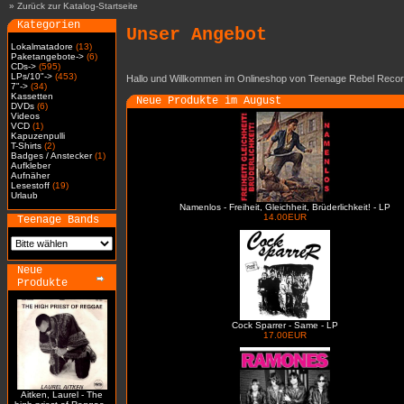
»
Zurück zur Katalog-Startseite
Kategorien
Unser Angebot
Lokalmatadore
(13)
Paketangebote->
(6)
CDs->
(595)
LPs/10"->
(453)
Hallo und Willkommen im Onlineshop von Teenage Rebel Recor
7"->
(34)
Kassetten
Neue Produkte im August
DVDs
(6)
Videos
VCD
(1)
Kapuzenpulli
T-Shirts
(2)
Badges / Anstecker
(1)
Aufkleber
Aufnäher
Lesestoff
(19)
Urlaub
Namenlos - Freiheit, Gleichheit, Brüderlichkeit! - LP
14.00EUR
Teenage Bands
Neue
Produkte
Cock Sparrer - Same - LP
17.00EUR
Aitken, Laurel - The