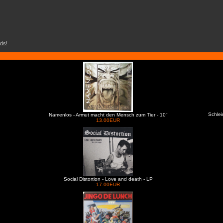
ds!
Schlei
Namenlos - Armut macht den Mensch zum Tier - 10"
13.00EUR
Social Distortion - Love and death - LP
17.00EUR