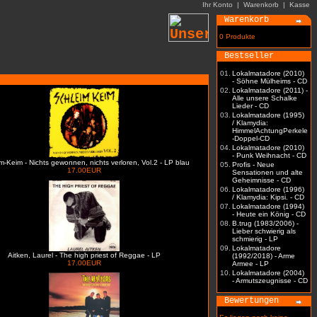
Ihr Konto
|
Warenkorb
|
Kasse
Warenkorb
0 Produkte
Bestseller
01.
Lokalmatadore (2010)
- Söhne Mülheims - CD
02.
Lokalmatadore (2011) -
Alle unsere Schalke
Lieder - CD
03.
Lokalmatadore (1995)
/ Klamydia:
HimmelAchtungPerkele
-Doppel-CD
04.
Lokalmatadore (2010)
- Punk Weihnacht - CD
m-Keim - Nichts gewonnen, nichts verloren, Vol.2 - LP blau
05.
Profis - Neue
17.00EUR
Sensationen und alte
Geheimnisse - CD
06.
Lokalmatadore (1996)
/ Klamydia: Kipsi. - CD
07.
Lokalmatadore (1994)
- Heute ein König - CD
08.
B.trug (1983/2006) -
Lieber schwierig als
schmierig - LP
09.
Lokalmatadore
Aitken, Laurel - The high priest of Reggae - LP
(1992/2018) - Arme
17.00EUR
Armee - LP
10.
Lokalmatadore (2004)
- Armutszeugnisse - CD
Bewertungen