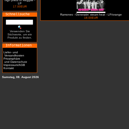
high priest of Reggae -
LP
17.00EUR
Schnellsuche
Ramones - Generatin' steam heat - LP/orange
18.00EUR
Verwenden Sie
Stichworte, um ein
Produkt zu finden.
Informationen
Liefer- und
Versandkosten
Privatsphäre
und Datenschutz
Impressum/AGB
Kontakt
Samstag, 08. August 2026