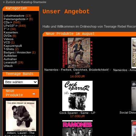
»
Zurück zur Katalog-Startseite
Kategorien
Unser Angebot
Lokalmatadore
(13)
Paketangebote->
(6)
CDs->
(595)
LPs/10"->
(449)
Hallo und Willkommen im Onlineshop von Teenage Rebel Recor
7"->
(34)
Kassetten
Neue Produkte im August
DVDs
(6)
Videos
VCD
(1)
Kapuzenpulli
T-Shirts
(2)
Badges / Anstecker
(1)
Aufkleber
Aufnäher
Lesestoff
(19)
Urlaub
Namenlos - Freiheit, Gleichheit, Brüderlichkeit! -
Namenlos - Arm
LP
Teenage Bands
14.00EUR
Neue
Produkte
Social Dist
Cock Sparrer - Same - LP
17.00EUR
Aitken, Laurel - The