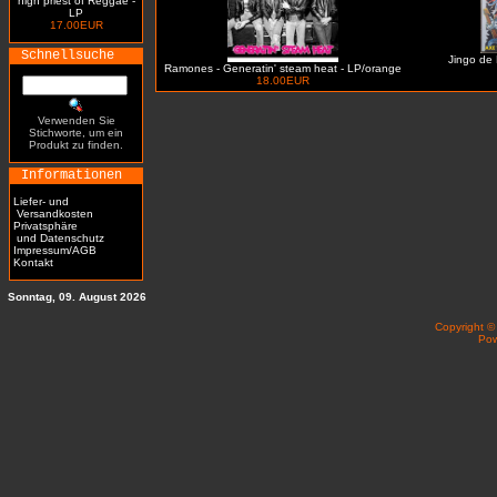
high priest of Reggae -
LP
17.00EUR
Schnellsuche
Jingo de 
Ramones - Generatin' steam heat - LP/orange
18.00EUR
Verwenden Sie
Stichworte, um ein
Produkt zu finden.
Informationen
Liefer- und
Versandkosten
Privatsphäre
und Datenschutz
Impressum/AGB
Kontakt
Sonntag, 09. August 2026
Copyright 
Po