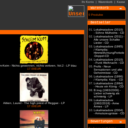
Ihr Konto
|
Warenkorb
|
Kasse
Warenkorb
0 Produkte
Bestseller
01.
Lokalmatadore (2010)
- Söhne Mülheims - CD
02.
Lokalmatadore (2011) -
Alle unsere Schalke
Lieder - CD
03.
Lokalmatadore (1995)
/ Klamydia:
HimmelAchtungPerkele
-Doppel-CD
04.
Lokalmatadore (2010)
- Punk Weihnacht - CD
m-Keim - Nichts gewonnen, nichts verloren, Vol.2 - LP blau
05.
Profis - Neue
17.00EUR
Sensationen und alte
Geheimnisse - CD
06.
Lokalmatadore (1996)
/ Klamydia: Kipsi. - CD
07.
Lokalmatadore (1994)
- Heute ein König - CD
08.
B.trug (1983/2006) -
Lieber schwierig als
schmierig - LP
09.
Lokalmatadore
Aitken, Laurel - The high priest of Reggae - LP
(1992/2018) - Arme
17.00EUR
Armee - LP
10.
Lokalmatadore (2004)
- Armutszeugnisse - CD
Bewertungen