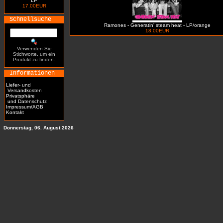
LP
17.00EUR
Schnellsuche
Ramones - Generatin' steam heat - LP/orange
18.00EUR
Verwenden Sie
Stichworte, um ein
Produkt zu finden.
Informationen
Liefer- und
Versandkosten
Privatsphäre
und Datenschutz
Impressum/AGB
Kontakt
Donnerstag, 06. August 2026