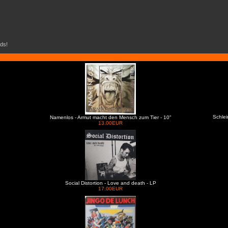
ds!
Schlei
Namenlos - Armut macht den Mensch zum Tier - 10"
13.00EUR
Social Distortion - Love and death - LP
17.00EUR