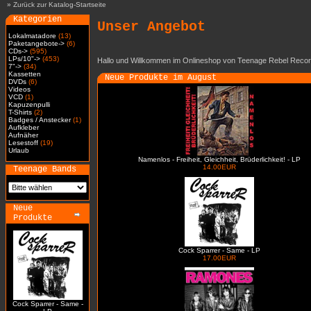
»
Zurück zur Katalog-Startseite
Kategorien
Unser Angebot
Lokalmatadore
(13)
Paketangebote->
(6)
CDs->
(595)
LPs/10"->
(453)
Hallo und Willkommen im Onlineshop von Teenage Rebel Recor
7"->
(34)
Kassetten
Neue Produkte im August
DVDs
(6)
Videos
VCD
(1)
Kapuzenpulli
T-Shirts
(2)
Badges / Anstecker
(1)
Aufkleber
Aufnäher
Lesestoff
(19)
Urlaub
Namenlos - Freiheit, Gleichheit, Brüderlichkeit! - LP
14.00EUR
Teenage Bands
Neue
Produkte
Cock Sparrer - Same - LP
17.00EUR
Cock Sparrer - Same -