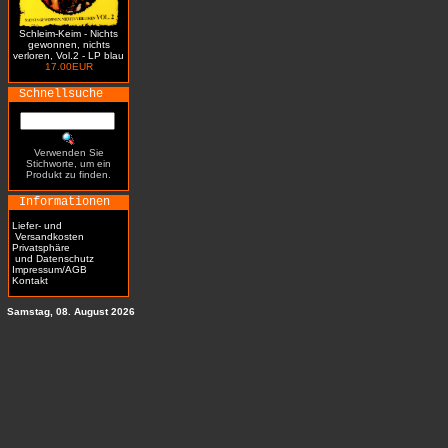
Schleim-Keim - Nichts
gewonnen, nichts
verloren, Vol.2 - LP blau
17.00EUR
Schnellsuche
Verwenden Sie
Stichworte, um ein
Produkt zu finden.
Informationen
Liefer- und
Versandkosten
Privatsphäre
und Datenschutz
Impressum/AGB
Kontakt
Samstag, 08. August 2026