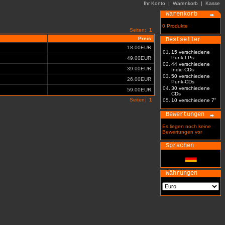
Ihr Konto
|
Warenkorb
|
Kasse
Warenkorb
0 Produkte
Seiten:
1
Preis
Bestseller
18.00EUR
01.
15 verschiedene
Punk-LPs
49.00EUR
02.
44 verschiedene
39.00EUR
Indie-CDs
03.
50 verschiedene
26.00EUR
Punk-CDs
04.
30 verschiedene
59.00EUR
CDs
Seiten:
1
05.
10 verschiedene 7"
Bewertungen
Es liegen noch keine
Bewertungen vor
Sprachen
Währungen