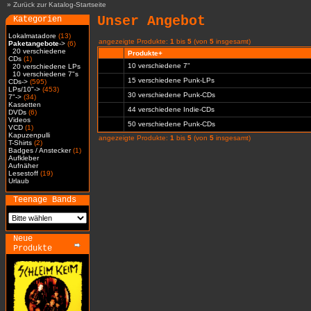
»
Zurück zur Katalog-Startseite
Unser Angebot
Kategorien
Lokalmatadore
(13)
angezeigte Produkte:
1
bis
5
(von
5
insgesamt)
Paketangebote
->
(6)
20 verschiedene
Produkte+
CDs
(1)
10 verschiedene 7"
20 verschiedene LPs
10 verschiedene 7"s
15 verschiedene Punk-LPs
CDs->
(595)
LPs/10"->
(453)
30 verschiedene Punk-CDs
7"->
(34)
Kassetten
44 verschiedene Indie-CDs
DVDs
(6)
Videos
50 verschiedene Punk-CDs
VCD
(1)
Kapuzenpulli
angezeigte Produkte:
1
bis
5
(von
5
insgesamt)
T-Shirts
(2)
Badges / Anstecker
(1)
Aufkleber
Aufnäher
Lesestoff
(19)
Urlaub
Teenage Bands
Neue
Produkte