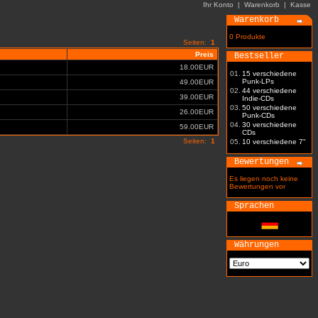
Ihr Konto
|
Warenkorb
|
Kasse
Warenkorb
0 Produkte
Seiten:
1
Preis
Bestseller
18.00EUR
01.
15 verschiedene
Punk-LPs
49.00EUR
02.
44 verschiedene
39.00EUR
Indie-CDs
03.
50 verschiedene
26.00EUR
Punk-CDs
04.
30 verschiedene
59.00EUR
CDs
Seiten:
1
05.
10 verschiedene 7"
Bewertungen
Es liegen noch keine
Bewertungen vor
Sprachen
Währungen