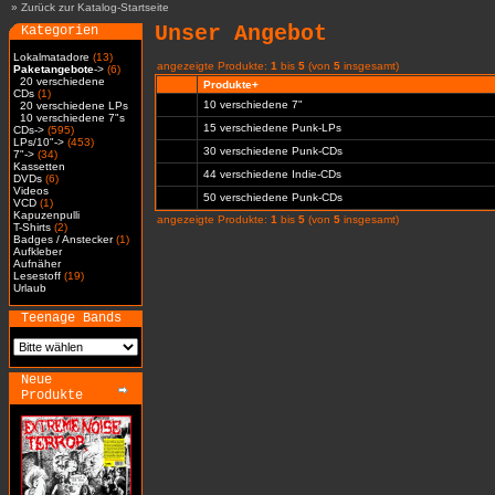
»
Zurück zur Katalog-Startseite
Unser Angebot
Kategorien
Lokalmatadore
(13)
angezeigte Produkte:
1
bis
5
(von
5
insgesamt)
Paketangebote
->
(6)
20 verschiedene
Produkte+
CDs
(1)
10 verschiedene 7"
20 verschiedene LPs
10 verschiedene 7"s
15 verschiedene Punk-LPs
CDs->
(595)
LPs/10"->
(453)
30 verschiedene Punk-CDs
7"->
(34)
Kassetten
44 verschiedene Indie-CDs
DVDs
(6)
Videos
50 verschiedene Punk-CDs
VCD
(1)
Kapuzenpulli
angezeigte Produkte:
1
bis
5
(von
5
insgesamt)
T-Shirts
(2)
Badges / Anstecker
(1)
Aufkleber
Aufnäher
Lesestoff
(19)
Urlaub
Teenage Bands
Neue
Produkte