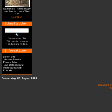
Namenlos - Armut macht
den Mensch zum Tier -
10"
13.00EUR
Schnellsuche
Verwenden Sie
Stichworte, um ein
Produkt zu finden.
Informationen
Liefer- und
Versandkosten
Privatsphäre
und Datenschutz
Impressum/AGB
Kontakt
Donnerstag, 06. August 2026
Copyright 
Po