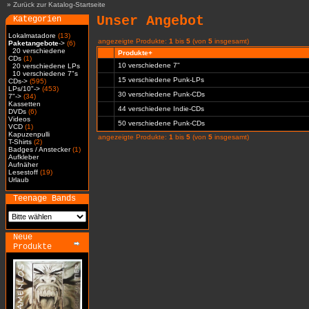
»
Zurück zur Katalog-Startseite
Unser Angebot
Kategorien
Lokalmatadore
(13)
angezeigte Produkte:
1
bis
5
(von
5
insgesamt)
Paketangebote
->
(6)
20 verschiedene
Produkte+
CDs
(1)
10 verschiedene 7"
20 verschiedene LPs
10 verschiedene 7"s
15 verschiedene Punk-LPs
CDs->
(595)
LPs/10"->
(453)
30 verschiedene Punk-CDs
7"->
(34)
Kassetten
44 verschiedene Indie-CDs
DVDs
(6)
Videos
50 verschiedene Punk-CDs
VCD
(1)
Kapuzenpulli
angezeigte Produkte:
1
bis
5
(von
5
insgesamt)
T-Shirts
(2)
Badges / Anstecker
(1)
Aufkleber
Aufnäher
Lesestoff
(19)
Urlaub
Teenage Bands
Neue
Produkte