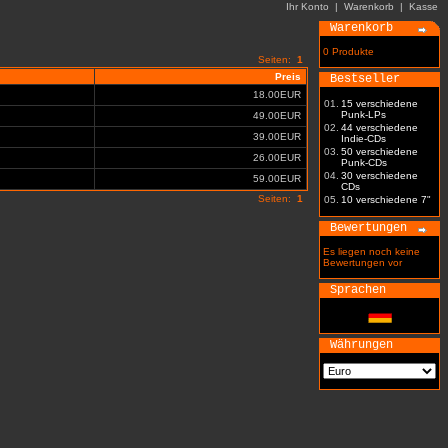
Ihr Konto
|
Warenkorb
|
Kasse
Warenkorb
0 Produkte
Seiten:
1
Preis
Bestseller
18.00EUR
01.
15 verschiedene
Punk-LPs
49.00EUR
02.
44 verschiedene
39.00EUR
Indie-CDs
03.
50 verschiedene
26.00EUR
Punk-CDs
04.
30 verschiedene
59.00EUR
CDs
Seiten:
1
05.
10 verschiedene 7"
Bewertungen
Es liegen noch keine
Bewertungen vor
Sprachen
Währungen