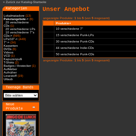
»
Zurück zur Katalog-Startseite
Unser Angebot
Kategorien
Lokalmatadore
(13)
angezeigte Produkte:
1
bis
5
(von
5
insgesamt)
Paketangebote
->
(6)
20 verschiedene
Produkte+
CDs
(1)
10 verschiedene 7"
20 verschiedene LPs
10 verschiedene 7"s
15 verschiedene Punk-LPs
CDs->
(595)
LPs/10"->
(449)
30 verschiedene Punk-CDs
7"->
(34)
Kassetten
44 verschiedene Indie-CDs
DVDs
(6)
Videos
50 verschiedene Punk-CDs
VCD
(1)
Kapuzenpulli
angezeigte Produkte:
1
bis
5
(von
5
insgesamt)
T-Shirts
(2)
Badges / Anstecker
(1)
Aufkleber
Aufnäher
Lesestoff
(19)
Urlaub
Teenage Bands
Neue
Produkte