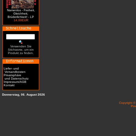
Namenlos - Freiheit,
Gleichheit,
Brüderlichkeit! - LP
14.00EUR
Schnellsuche
Verwenden Sie
Stichworte, um ein
Produkt zu finden.
Informationen
Liefer- und
Versandkosten
Privatsphäre
und Datenschutz
Impressum/AGB
Kontakt
Donnerstag, 06. August 2026
Copyright 
Po