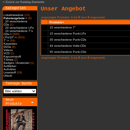
»
Zurück zur Katalog-Startseite
Unser Angebot
Kategorien
Lokalmatadore
(13)
angezeigte Produkte:
1
bis
5
(von
5
insgesamt)
Paketangebote
->
(6)
20 verschiedene
Produkte+
CDs
(1)
10 verschiedene 7"
20 verschiedene LPs
10 verschiedene 7"s
15 verschiedene Punk-LPs
CDs->
(595)
LPs/10"->
(453)
30 verschiedene Punk-CDs
7"->
(34)
Kassetten
44 verschiedene Indie-CDs
DVDs
(6)
Videos
50 verschiedene Punk-CDs
VCD
(1)
Kapuzenpulli
angezeigte Produkte:
1
bis
5
(von
5
insgesamt)
T-Shirts
(2)
Badges / Anstecker
(1)
Aufkleber
Aufnäher
Lesestoff
(19)
Urlaub
Teenage Bands
Neue
Produkte