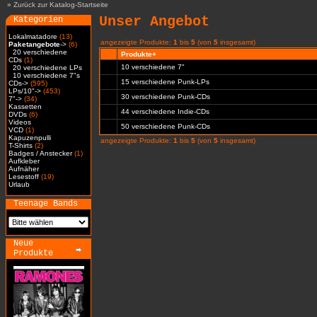
»
Zurück zur Katalog-Startseite
Unser Angebot
Kategorien
Lokalmatadore
(13)
angezeigte Produkte:
1
bis
5
(von
5
insgesamt)
Paketangebote
->
(6)
20 verschiedene
Produkte+
CDs
(1)
10 verschiedene 7"
20 verschiedene LPs
10 verschiedene 7"s
15 verschiedene Punk-LPs
CDs->
(595)
LPs/10"->
(453)
30 verschiedene Punk-CDs
7"->
(34)
Kassetten
44 verschiedene Indie-CDs
DVDs
(6)
Videos
50 verschiedene Punk-CDs
VCD
(1)
Kapuzenpulli
angezeigte Produkte:
1
bis
5
(von
5
insgesamt)
T-Shirts
(2)
Badges / Anstecker
(1)
Aufkleber
Aufnäher
Lesestoff
(19)
Urlaub
Teenage Bands
Neue
Produkte