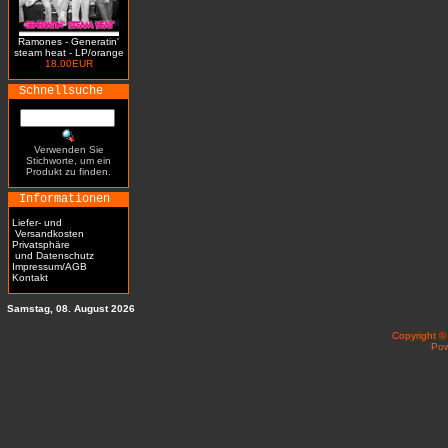
Ramones - Generatin'
steam heat - LP/orange
18.00EUR
Schnellsuche
Verwenden Sie
Stichworte, um ein
Produkt zu finden.
Informationen
Liefer- und
Versandkosten
Privatsphäre
und Datenschutz
Impressum/AGB
Kontakt
Samstag, 08. August 2026
Copyright 
Po