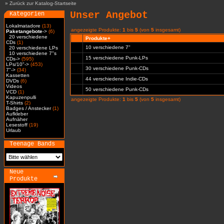
»
Zurück zur Katalog-Startseite
Unser Angebot
Kategorien
Lokalmatadore
(13)
angezeigte Produkte:
1
bis
5
(von
5
insgesamt)
Paketangebote
->
(6)
20 verschiedene
Produkte+
CDs
(1)
10 verschiedene 7"
20 verschiedene LPs
10 verschiedene 7"s
15 verschiedene Punk-LPs
CDs->
(595)
LPs/10"->
(453)
30 verschiedene Punk-CDs
7"->
(34)
Kassetten
44 verschiedene Indie-CDs
DVDs
(6)
Videos
50 verschiedene Punk-CDs
VCD
(1)
Kapuzenpulli
angezeigte Produkte:
1
bis
5
(von
5
insgesamt)
T-Shirts
(2)
Badges / Anstecker
(1)
Aufkleber
Aufnäher
Lesestoff
(19)
Urlaub
Teenage Bands
Neue
Produkte