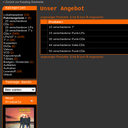
»
Zurück zur Katalog-Startseite
Unser Angebot
Kategorien
Lokalmatadore
(13)
angezeigte Produkte:
1
bis
5
(von
5
insgesamt)
Paketangebote
->
(6)
20 verschiedene
Produkte+
CDs
(1)
10 verschiedene 7"
20 verschiedene LPs
10 verschiedene 7"s
15 verschiedene Punk-LPs
CDs->
(595)
LPs/10"->
(449)
30 verschiedene Punk-CDs
7"->
(34)
Kassetten
44 verschiedene Indie-CDs
DVDs
(6)
Videos
50 verschiedene Punk-CDs
VCD
(1)
Kapuzenpulli
angezeigte Produkte:
1
bis
5
(von
5
insgesamt)
T-Shirts
(2)
Badges / Anstecker
(1)
Aufkleber
Aufnäher
Lesestoff
(19)
Urlaub
Teenage Bands
Neue
Produkte