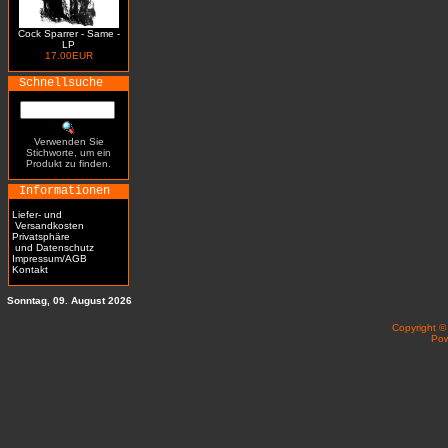
Cock Sparrer - Same -
LP
17.00EUR
Schnellsuche
Verwenden Sie
Stichworte, um ein
Produkt zu finden.
Informationen
Liefer- und
Versandkosten
Privatsphäre
und Datenschutz
Impressum/AGB
Kontakt
Sonntag, 09. August 2026
Copyright 
Po