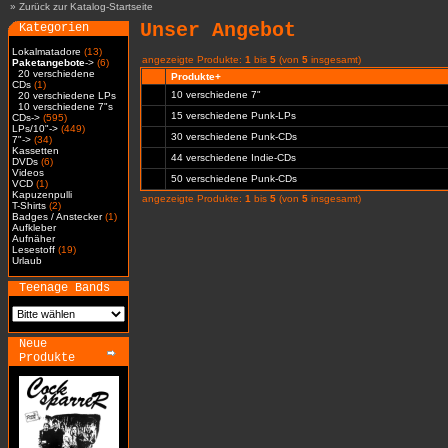
»
Zurück zur Katalog-Startseite
Unser Angebot
Kategorien
Lokalmatadore
(13)
angezeigte Produkte:
1
bis
5
(von
5
insgesamt)
Paketangebote
->
(6)
20 verschiedene
Produkte+
CDs
(1)
10 verschiedene 7"
20 verschiedene LPs
10 verschiedene 7"s
15 verschiedene Punk-LPs
CDs->
(595)
LPs/10"->
(449)
30 verschiedene Punk-CDs
7"->
(34)
Kassetten
44 verschiedene Indie-CDs
DVDs
(6)
Videos
50 verschiedene Punk-CDs
VCD
(1)
Kapuzenpulli
angezeigte Produkte:
1
bis
5
(von
5
insgesamt)
T-Shirts
(2)
Badges / Anstecker
(1)
Aufkleber
Aufnäher
Lesestoff
(19)
Urlaub
Teenage Bands
Neue
Produkte