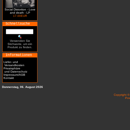
Social Distortion - Love
and death - LP
17.00EUR
Schnellsuche
Verwenden Sie
Stichworte, um ein
Produkt zu finden.
Informationen
Liefer- und
Versandkosten
Privatsphäre
und Datenschutz
Impressum/AGB
Kontakt
Donnerstag, 06. August 2026
Copyright 
Po