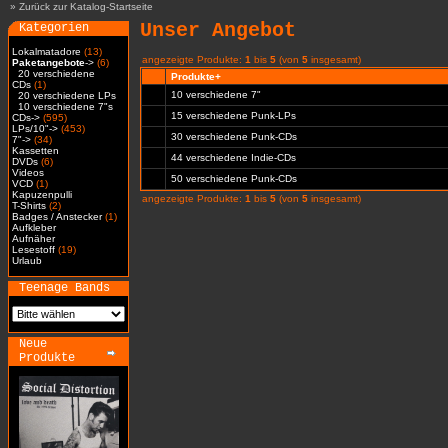
»
Zurück zur Katalog-Startseite
Unser Angebot
Kategorien
Lokalmatadore
(13)
angezeigte Produkte:
1
bis
5
(von
5
insgesamt)
Paketangebote
->
(6)
20 verschiedene
Produkte+
CDs
(1)
10 verschiedene 7"
20 verschiedene LPs
10 verschiedene 7"s
15 verschiedene Punk-LPs
CDs->
(595)
LPs/10"->
(453)
30 verschiedene Punk-CDs
7"->
(34)
Kassetten
44 verschiedene Indie-CDs
DVDs
(6)
Videos
50 verschiedene Punk-CDs
VCD
(1)
Kapuzenpulli
angezeigte Produkte:
1
bis
5
(von
5
insgesamt)
T-Shirts
(2)
Badges / Anstecker
(1)
Aufkleber
Aufnäher
Lesestoff
(19)
Urlaub
Teenage Bands
Neue
Produkte