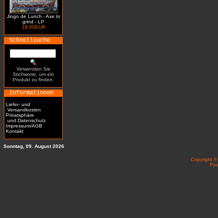
Jingo de Lunch - Axe to
grind - LP
18.00EUR
Schnellsuche
Verwenden Sie
Stichworte, um ein
Produkt zu finden.
Informationen
Liefer- und
Versandkosten
Privatsphäre
und Datenschutz
Impressum/AGB
Kontakt
Sonntag, 09. August 2026
Copyright 
Po