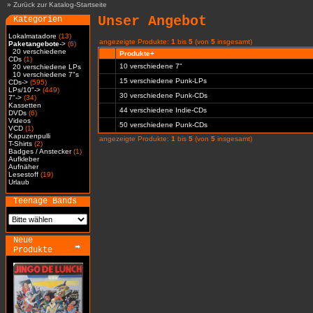
»
Zurück zur Katalog-Startseite
Unser Angebot
Kategorien
Lokalmatadore
(13)
angezeigte Produkte:
1
bis
5
(von
5
insgesamt)
Paketangebote
->
(6)
20 verschiedene
Produkte+
CDs
(1)
10 verschiedene 7"
20 verschiedene LPs
10 verschiedene 7"s
15 verschiedene Punk-LPs
CDs->
(595)
LPs/10"->
(449)
30 verschiedene Punk-CDs
7"->
(34)
Kassetten
44 verschiedene Indie-CDs
DVDs
(6)
Videos
50 verschiedene Punk-CDs
VCD
(1)
Kapuzenpulli
angezeigte Produkte:
1
bis
5
(von
5
insgesamt)
T-Shirts
(2)
Badges / Anstecker
(1)
Aufkleber
Aufnäher
Lesestoff
(19)
Urlaub
Teenage Bands
Neue
Produkte