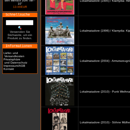
den Mensch zum Tier -
Lokalmatadore (1995) / Klamydia: H
10"
13.00EUR
Schnellsuche
Lokalmatadore (1996) / Klamydia: Kip
Verwenden Sie
Stichworte, um ein
Produkt zu finden.
Informationen
Liefer- und
Versandkosten
Privatsphäre
Lokalmatadore (2004) - Armutszeugni
und Datenschutz
Impressum/AGB
Kontakt
Lokalmatadore (2010) - Punk Weihna
Lokalmatadore (2010) - Söhne Mülhe