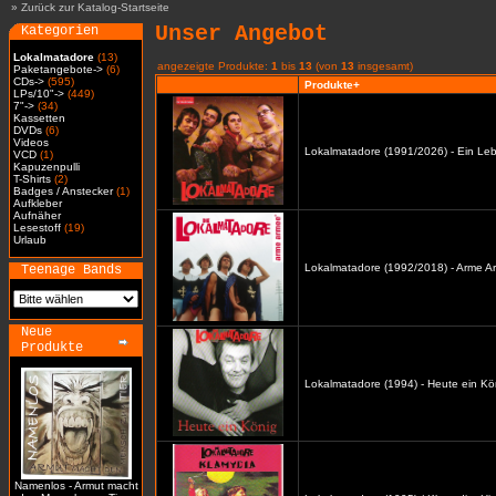
»
Zurück zur Katalog-Startseite
Unser Angebot
Kategorien
Lokalmatadore
(13)
angezeigte Produkte:
1
bis
13
(von
13
insgesamt)
Paketangebote->
(6)
CDs->
(595)
Produkte+
LPs/10"->
(449)
7"->
(34)
Kassetten
DVDs
(6)
Videos
Lokalmatadore (1991/2026) - Ein Leb
VCD
(1)
Kapuzenpulli
T-Shirts
(2)
Badges / Anstecker
(1)
Aufkleber
Aufnäher
Lesestoff
(19)
Urlaub
Lokalmatadore (1992/2018) - Arme A
Teenage Bands
Neue
Produkte
Lokalmatadore (1994) - Heute ein Kö
Namenlos - Armut macht