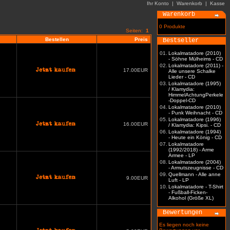
Ihr Konto
|
Warenkorb
|
Kasse
Warenkorb
0 Produkte
Seiten:
1
Bestellen
Preis
Bestseller
01.
Lokalmatadore (2010)
- Söhne Mülheims - CD
02.
Lokalmatadore (2011) -
17.00EUR
Alle unsere Schalke
Lieder - CD
03.
Lokalmatadore (1995)
/ Klamydia:
HimmelAchtungPerkele
-Doppel-CD
04.
Lokalmatadore (2010)
- Punk Weihnacht - CD
05.
Lokalmatadore (1996)
16.00EUR
/ Klamydia: Kipsi. - CD
06.
Lokalmatadore (1994)
- Heute ein König - CD
07.
Lokalmatadore
(1992/2018) - Arme
Armee - LP
08.
Lokalmatadore (2004)
- Armutszeugnisse - CD
09.
Quellmann - Alle anne
9.00EUR
Luft - LP
10.
Lokalmatadore - T-Shirt
- Fußball-Ficken-
Alkohol (Größe XL)
Bewertungen
Es liegen noch keine