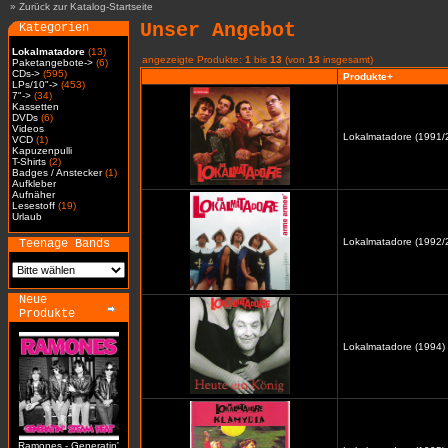
»
Zurück zur Katalog-Startseite
Unser Angebot
Kategorien
Lokalmatadore
(13)
angezeigte Produkte:
1
bis
13
(von
13
insgesamt)
Paketangebote->
(6)
CDs->
(595)
Produkte+
LPs/10"->
(453)
7"->
(34)
Kassetten
DVDs
(6)
Videos
Lokalmatadore (1991/2
VCD
(1)
Kapuzenpulli
T-Shirts
(2)
Badges / Anstecker
(1)
Aufkleber
Aufnäher
Lesestoff
(19)
Urlaub
Lokalmatadore (1992/2
Teenage Bands
Neue
Produkte
Lokalmatadore (1994) 
Ramones - Generatin'