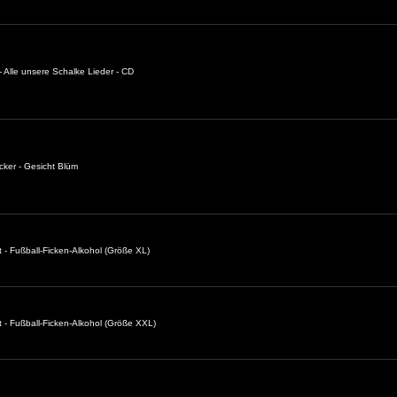
 Alle unsere Schalke Lieder - CD
cker - Gesicht Blüm
t - Fußball-Ficken-Alkohol (Größe XL)
t - Fußball-Ficken-Alkohol (Größe XXL)