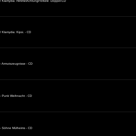
 / Klamydia: HimmelAchtungPerkele -Doppel-CD
 Klamydia: Kipsi. - CD
- Armutszeugnisse - CD
- Punk Weihnacht - CD
 - Söhne Mülheims - CD