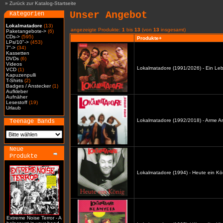
»
Zurück zur Katalog-Startseite
Unser Angebot
Kategorien
Lokalmatadore
(13)
angezeigte Produkte:
1
bis
13
(von
13
insgesamt)
Paketangebote->
(6)
CDs->
(595)
Produkte+
LPs/10"->
(453)
7"->
(34)
Kassetten
DVDs
(6)
Videos
Lokalmatadore (1991/2026) - Ein Leb
VCD
(1)
Kapuzenpulli
T-Shirts
(2)
Badges / Anstecker
(1)
Aufkleber
Aufnäher
Lesestoff
(19)
Urlaub
Lokalmatadore (1992/2018) - Arme A
Teenage Bands
Neue
Produkte
Lokalmatadore (1994) - Heute ein Kö
Extreme Noise Terror - A