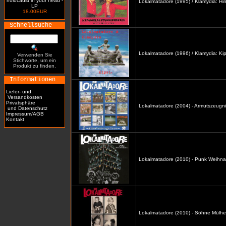
holocaust in your head -
Lokalmatadore (1995) / Klamydia: H
LP
18.00EUR
Schnellsuche
Lokalmatadore (1996) / Klamydia: Kip
Verwenden Sie
Stichworte, um ein
Produkt zu finden.
Informationen
Liefer- und
Versandkosten
Privatsphäre
Lokalmatadore (2004) - Armutszeugni
und Datenschutz
Impressum/AGB
Kontakt
Lokalmatadore (2010) - Punk Weihna
Lokalmatadore (2010) - Söhne Mülhe