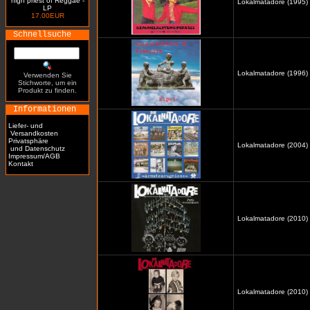
high priest of Reggae -
Lokalmatadore (1995)
LP
17.00EUR
Schnellsuche
Lokalmatadore (1996) /
Verwenden Sie
Stichworte, um ein
Produkt zu finden.
Informationen
Liefer- und
Versandkosten
Privatsphäre
Lokalmatadore (2004) 
und Datenschutz
Impressum/AGB
Kontakt
Lokalmatadore (2010) 
Lokalmatadore (2010)