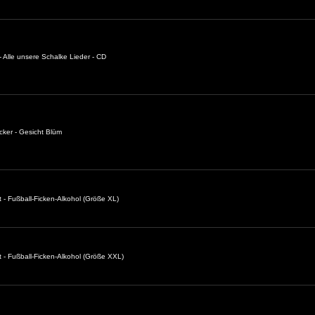
 Alle unsere Schalke Lieder - CD
cker - Gesicht Blüm
t - Fußball-Ficken-Alkohol (Größe XL)
t - Fußball-Ficken-Alkohol (Größe XXL)