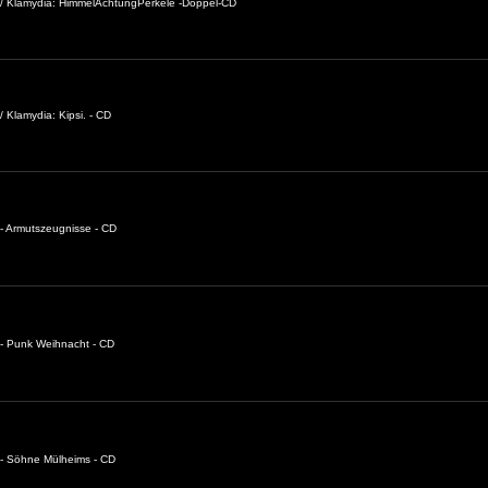
 / Klamydia: HimmelAchtungPerkele -Doppel-CD
 Klamydia: Kipsi. - CD
- Armutszeugnisse - CD
- Punk Weihnacht - CD
 - Söhne Mülheims - CD