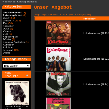
»
Zurück zur Katalog-Startseite
Unser Angebot
Kategorien
Lokalmatadore
(13)
angezeigte Produkte:
1
bis
13
(von
13
insgesamt)
Paketangebote->
(6)
CDs->
(595)
Produkte+
LPs/10"->
(453)
7"->
(34)
Kassetten
DVDs
(6)
Videos
Lokalmatadore (1991/2
VCD
(1)
Kapuzenpulli
T-Shirts
(2)
Badges / Anstecker
(1)
Aufkleber
Aufnäher
Lesestoff
(19)
Urlaub
Lokalmatadore (1992/2
Teenage Bands
Neue
Produkte
Lokalmatadore (1994) 
Aitken, Laurel - The