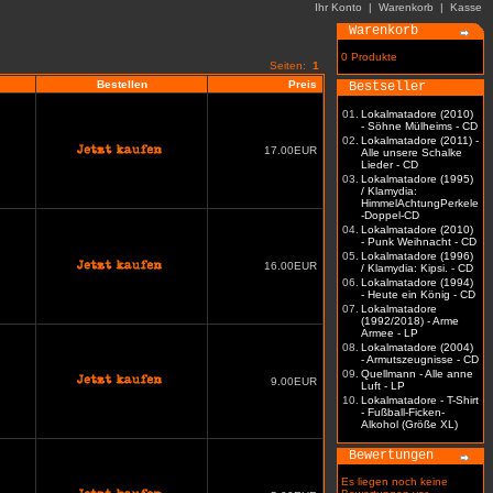
Ihr Konto
|
Warenkorb
|
Kasse
Warenkorb
0 Produkte
Seiten:
1
Bestellen
Preis
Bestseller
01.
Lokalmatadore (2010)
- Söhne Mülheims - CD
02.
Lokalmatadore (2011) -
17.00EUR
Alle unsere Schalke
Lieder - CD
03.
Lokalmatadore (1995)
/ Klamydia:
HimmelAchtungPerkele
-Doppel-CD
04.
Lokalmatadore (2010)
- Punk Weihnacht - CD
05.
Lokalmatadore (1996)
16.00EUR
/ Klamydia: Kipsi. - CD
06.
Lokalmatadore (1994)
- Heute ein König - CD
07.
Lokalmatadore
(1992/2018) - Arme
Armee - LP
08.
Lokalmatadore (2004)
- Armutszeugnisse - CD
09.
Quellmann - Alle anne
9.00EUR
Luft - LP
10.
Lokalmatadore - T-Shirt
- Fußball-Ficken-
Alkohol (Größe XL)
Bewertungen
Es liegen noch keine