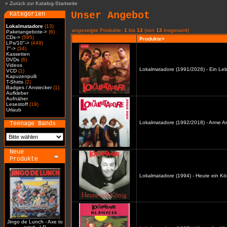
»
Zurück zur Katalog-Startseite
Unser Angebot
Kategorien
Lokalmatadore
(13)
angezeigte Produkte:
1
bis
13
(von
13
insgesamt)
Paketangebote->
(6)
CDs->
(595)
Produkte+
LPs/10"->
(449)
7"->
(34)
Kassetten
DVDs
(6)
Videos
Lokalmatadore (1991/2026) - Ein Leb
VCD
(1)
Kapuzenpulli
T-Shirts
(2)
Badges / Anstecker
(1)
Aufkleber
Aufnäher
Lesestoff
(19)
Urlaub
Lokalmatadore (1992/2018) - Arme A
Teenage Bands
Neue
Produkte
Lokalmatadore (1994) - Heute ein Kö
Jingo de Lunch - Axe to