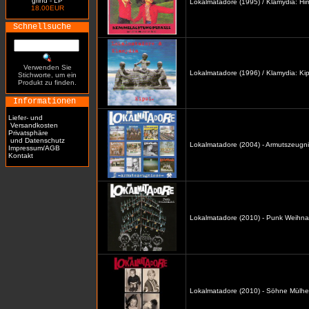
grind - LP
Lokalmatadore (1995) / Klamydia: H
18.00EUR
Schnellsuche
Verwenden Sie
Lokalmatadore (1996) / Klamydia: Kip
Stichworte, um ein
Produkt zu finden.
Informationen
Liefer- und
Versandkosten
Privatsphäre
und Datenschutz
Lokalmatadore (2004) - Armutszeugni
Impressum/AGB
Kontakt
Lokalmatadore (2010) - Punk Weihna
Lokalmatadore (2010) - Söhne Mülhe