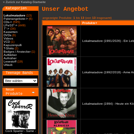
»
Zurück zur Katalog-Startseite
Unser Angebot
Kategorien
Lokalmatadore
(13)
angezeigte Produkte:
1
bis
13
(von
13
insgesamt)
Paketangebote->
(6)
CDs->
(595)
Produkte+
LPs/10"->
(449)
7"->
(34)
Kassetten
DVDs
(6)
Videos
Lokalmatadore (1991/2026) - Ein Leb
VCD
(1)
Kapuzenpulli
T-Shirts
(2)
Badges / Anstecker
(1)
Aufkleber
Aufnäher
Lesestoff
(19)
Urlaub
Lokalmatadore (1992/2018) - Arme A
Teenage Bands
Neue
Produkte
Lokalmatadore (1994) - Heute ein Kö
Cock Sparrer - Same -