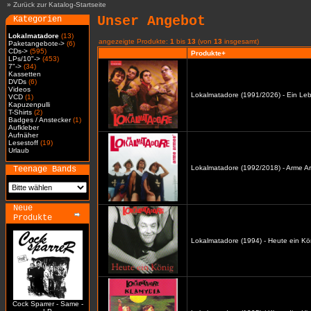
»
Zurück zur Katalog-Startseite
Unser Angebot
Kategorien
Lokalmatadore
(13)
angezeigte Produkte:
1
bis
13
(von
13
insgesamt)
Paketangebote->
(6)
CDs->
(595)
Produkte+
LPs/10"->
(453)
7"->
(34)
Kassetten
DVDs
(6)
Videos
Lokalmatadore (1991/2026) - Ein Leb
VCD
(1)
Kapuzenpulli
T-Shirts
(2)
Badges / Anstecker
(1)
Aufkleber
Aufnäher
Lesestoff
(19)
Urlaub
Lokalmatadore (1992/2018) - Arme A
Teenage Bands
Neue
Produkte
Lokalmatadore (1994) - Heute ein Kö
Cock Sparrer - Same -