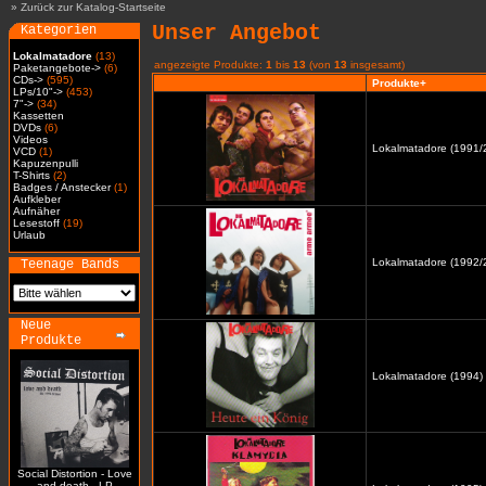
»
Zurück zur Katalog-Startseite
Unser Angebot
Kategorien
Lokalmatadore
(13)
angezeigte Produkte:
1
bis
13
(von
13
insgesamt)
Paketangebote->
(6)
CDs->
(595)
Produkte+
LPs/10"->
(453)
7"->
(34)
Kassetten
DVDs
(6)
Videos
Lokalmatadore (1991/2
VCD
(1)
Kapuzenpulli
T-Shirts
(2)
Badges / Anstecker
(1)
Aufkleber
Aufnäher
Lesestoff
(19)
Urlaub
Lokalmatadore (1992/2
Teenage Bands
Neue
Produkte
Lokalmatadore (1994) 
Social Distortion - Love
and death - LP