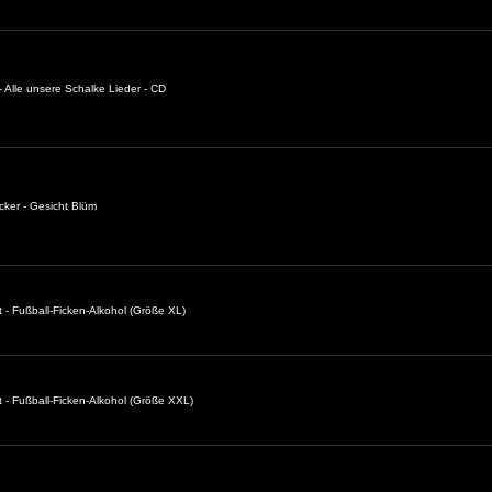
 Alle unsere Schalke Lieder - CD
cker - Gesicht Blüm
t - Fußball-Ficken-Alkohol (Größe XL)
t - Fußball-Ficken-Alkohol (Größe XXL)