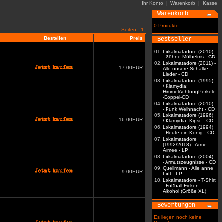
Ihr Konto
|
Warenkorb
|
Kasse
Warenkorb
0 Produkte
Seiten:
1
Bestellen
Preis
Bestseller
01.
Lokalmatadore (2010)
- Söhne Mülheims - CD
02.
Lokalmatadore (2011) -
17.00EUR
Alle unsere Schalke
Lieder - CD
03.
Lokalmatadore (1995)
/ Klamydia:
HimmelAchtungPerkele
-Doppel-CD
04.
Lokalmatadore (2010)
- Punk Weihnacht - CD
05.
Lokalmatadore (1996)
16.00EUR
/ Klamydia: Kipsi. - CD
06.
Lokalmatadore (1994)
- Heute ein König - CD
07.
Lokalmatadore
(1992/2018) - Arme
Armee - LP
08.
Lokalmatadore (2004)
- Armutszeugnisse - CD
09.
Quellmann - Alle anne
9.00EUR
Luft - LP
10.
Lokalmatadore - T-Shirt
- Fußball-Ficken-
Alkohol (Größe XL)
Bewertungen
Es liegen noch keine