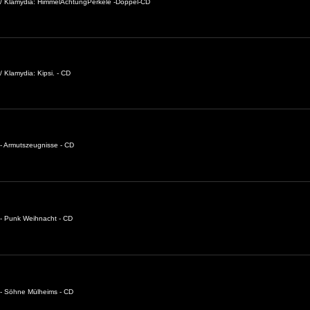
 / Klamydia: HimmelAchtungPerkele -Doppel-CD
 Klamydia: Kipsi. - CD
- Armutszeugnisse - CD
- Punk Weihnacht - CD
 - Söhne Mülheims - CD