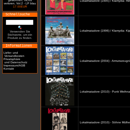
gewonnen, nichts
Lokalmatadore (1995) / Klamydia: H
verloren, Vol.2 - LP blau
17.00EUR
Schnellsuche
Lokalmatadore (1996) / Klamydia: Kip
Verwenden Sie
Stichworte, um ein
Produkt zu finden.
Informationen
Liefer- und
Versandkosten
Privatsphäre
Lokalmatadore (2004) - Armutszeugni
und Datenschutz
Impressum/AGB
Kontakt
Lokalmatadore (2010) - Punk Weihna
Lokalmatadore (2010) - Söhne Mülhe