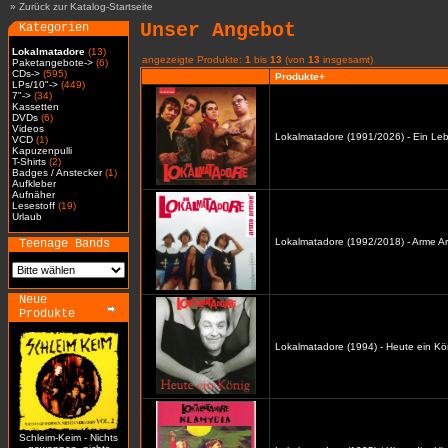
»
Zurück zur Katalog-Startseite
Unser Angebot
Kategorien
Lokalmatadore
(13)
angezeigte Produkte:
1
bis
13
(von
13
insgesamt)
Paketangebote->
(6)
CDs->
(595)
Produkte+
LPs/10"->
(449)
7"->
(34)
Kassetten
DVDs
(6)
Videos
Lokalmatadore (1991/2026) - Ein Leb
VCD
(1)
Kapuzenpulli
T-Shirts
(2)
Badges / Anstecker
(1)
Aufkleber
Aufnäher
Lesestoff
(19)
Urlaub
Lokalmatadore (1992/2018) - Arme A
Teenage Bands
Neue
Produkte
Lokalmatadore (1994) - Heute ein Kö
Schleim-Keim - Nichts