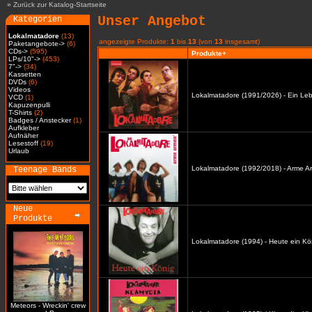
»
Zurück zur Katalog-Startseite
Unser Angebot
Kategorien
Lokalmatadore
(13)
angezeigte Produkte:
1
bis
13
(von
13
insgesamt)
Paketangebote->
(6)
CDs->
(595)
Produkte+
LPs/10"->
(453)
7"->
(34)
Kassetten
DVDs
(6)
Videos
Lokalmatadore (1991/2026) - Ein Leb
VCD
(1)
Kapuzenpulli
T-Shirts
(2)
Badges / Anstecker
(1)
Aufkleber
Aufnäher
Lesestoff
(19)
Urlaub
Lokalmatadore (1992/2018) - Arme A
Teenage Bands
Neue
Produkte
Lokalmatadore (1994) - Heute ein Kö
Meteors - Wreckin' crew