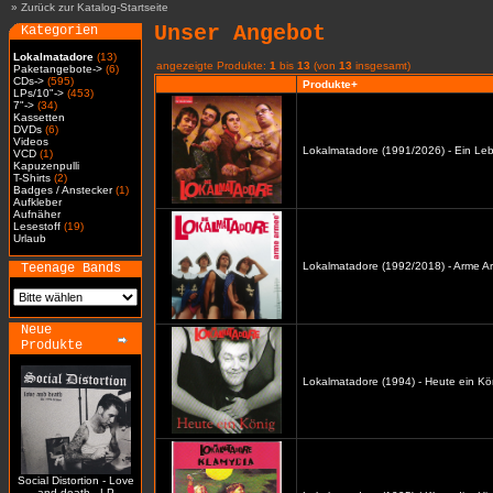
»
Zurück zur Katalog-Startseite
Unser Angebot
Kategorien
Lokalmatadore
(13)
angezeigte Produkte:
1
bis
13
(von
13
insgesamt)
Paketangebote->
(6)
CDs->
(595)
Produkte+
LPs/10"->
(453)
7"->
(34)
Kassetten
DVDs
(6)
Videos
Lokalmatadore (1991/2026) - Ein Leb
VCD
(1)
Kapuzenpulli
T-Shirts
(2)
Badges / Anstecker
(1)
Aufkleber
Aufnäher
Lesestoff
(19)
Urlaub
Lokalmatadore (1992/2018) - Arme A
Teenage Bands
Neue
Produkte
Lokalmatadore (1994) - Heute ein Kö
Social Distortion - Love
and death - LP