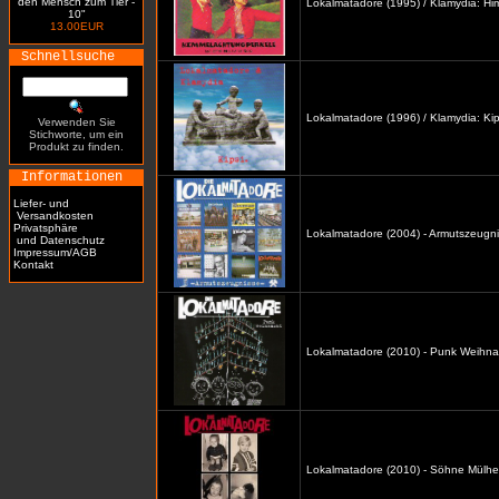
den Mensch zum Tier -
Lokalmatadore (1995) / Klamydia: H
10"
13.00EUR
Schnellsuche
Lokalmatadore (1996) / Klamydia: Kip
Verwenden Sie
Stichworte, um ein
Produkt zu finden.
Informationen
Liefer- und
Versandkosten
Privatsphäre
Lokalmatadore (2004) - Armutszeugni
und Datenschutz
Impressum/AGB
Kontakt
Lokalmatadore (2010) - Punk Weihna
Lokalmatadore (2010) - Söhne Mülhe