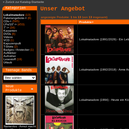
»
Zurück zur Katalog-Startseite
Unser Angebot
Kategorien
Lokalmatadore
(13)
angezeigte Produkte:
1
bis
13
(von
13
insgesamt)
Paketangebote->
(6)
CDs->
(595)
Produkte+
LPs/10"->
(453)
7"->
(34)
Kassetten
DVDs
(6)
Videos
Lokalmatadore (1991/2026) - Ein Leb
VCD
(1)
Kapuzenpulli
T-Shirts
(2)
Badges / Anstecker
(1)
Aufkleber
Aufnäher
Lesestoff
(19)
Urlaub
Lokalmatadore (1992/2018) - Arme A
Teenage Bands
Neue
Produkte
Lokalmatadore (1994) - Heute ein Kö
Namenlos - Armut macht