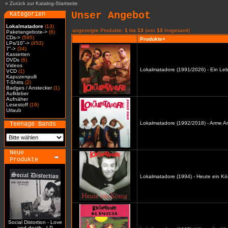
»
Zurück zur Katalog-Startseite
Unser Angebot
Kategorien
Lokalmatadore
(13)
angezeigte Produkte:
1
bis
13
(von
13
insgesamt)
Paketangebote->
(6)
CDs->
(595)
Produkte+
LPs/10"->
(453)
7"->
(34)
Kassetten
DVDs
(6)
Videos
Lokalmatadore (1991/2026) - Ein Leb
VCD
(1)
Kapuzenpulli
T-Shirts
(2)
Badges / Anstecker
(1)
Aufkleber
Aufnäher
Lesestoff
(19)
Urlaub
Lokalmatadore (1992/2018) - Arme A
Teenage Bands
Neue
Produkte
Lokalmatadore (1994) - Heute ein Kö
Social Distortion - Love
and death - LP