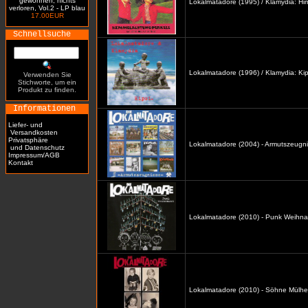
gewonnen, nichts
Lokalmatadore (1995) / Klamydia: H
verloren, Vol.2 - LP blau
17.00EUR
Schnellsuche
Lokalmatadore (1996) / Klamydia: Kip
Verwenden Sie
Stichworte, um ein
Produkt zu finden.
Informationen
Liefer- und
Versandkosten
Privatsphäre
Lokalmatadore (2004) - Armutszeugni
und Datenschutz
Impressum/AGB
Kontakt
Lokalmatadore (2010) - Punk Weihna
Lokalmatadore (2010) - Söhne Mülhe