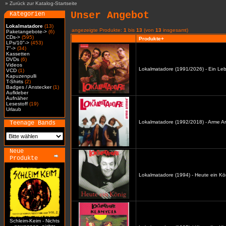
»
Zurück zur Katalog-Startseite
Unser Angebot
Kategorien
Lokalmatadore
(13)
angezeigte Produkte:
1
bis
13
(von
13
insgesamt)
Paketangebote->
(6)
CDs->
(595)
Produkte+
LPs/10"->
(453)
7"->
(34)
Kassetten
DVDs
(6)
Videos
Lokalmatadore (1991/2026) - Ein Leb
VCD
(1)
Kapuzenpulli
T-Shirts
(2)
Badges / Anstecker
(1)
Aufkleber
Aufnäher
Lesestoff
(19)
Urlaub
Lokalmatadore (1992/2018) - Arme A
Teenage Bands
Neue
Produkte
Lokalmatadore (1994) - Heute ein Kö
Schleim-Keim - Nichts